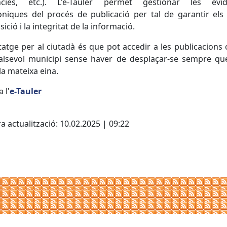
ències, etc.). L'e-Tauler permet gestionar les evid
òniques del procés de publicació per tal de garantir el
ició i la integritat de la informació.
tatge per al ciutadà és que pot accedir a les publicacions o
alsevol municipi sense haver de desplaçar-se sempre que
 la mateixa eina.
 l'
e-Tauler
cebook
X
a actualització: 10.02.2025 | 09:22