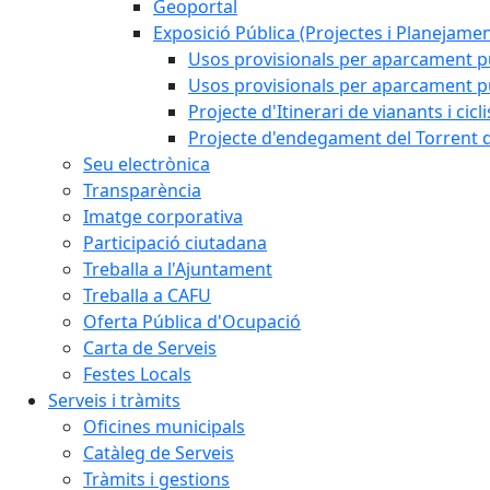
Geoportal
Exposició Pública (Projectes i Planejamen
Usos provisionals per aparcament pú
Usos provisionals per aparcament púb
Projecte d'Itinerari de vianants i cicl
Projecte d'endegament del Torrent d
Seu electrònica
Transparència
Imatge corporativa
Participació ciutadana
Treballa a l'Ajuntament
Treballa a CAFU
Oferta Pública d'Ocupació
Carta de Serveis
Festes Locals
Serveis i tràmits
Oficines municipals
Catàleg de Serveis
Tràmits i gestions