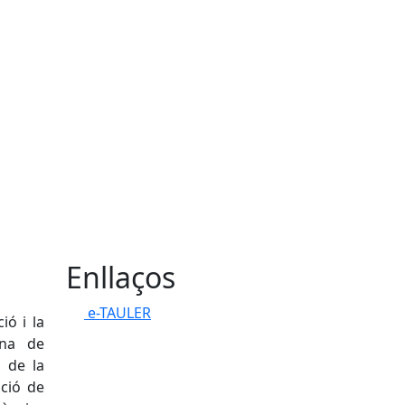
Enllaços
e-TAULER
ió i la
ina de
ó de la
ació de