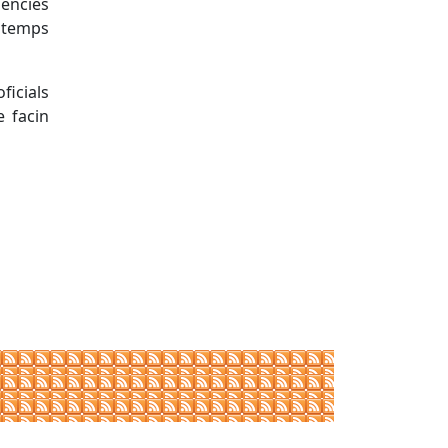
ències
s temps
ficials
 facin