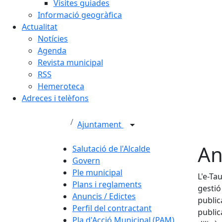
Visites guiades
Informació geogràfica
Actualitat
Notícies
Agenda
Revista municipal
RSS
Hemeroteca
Adreces i telèfons
Ajuntament
An
Salutació de l'Alcalde
Govern
Ple municipal
L'e-Ta
Plans i reglaments
gesti
Anuncis / Edictes
public
Perfil del contractant
public
Pla d'Acció Municipal (PAM)