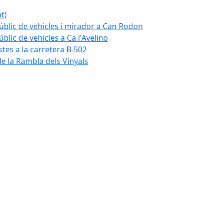
t)
blic de vehicles i mirador a Can Rodon
lic de vehicles a Ca l'Avelino
istes a la carretera B-502
e la Rambla dels Vinyals