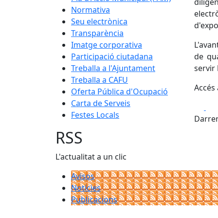
dilig
Normativa
electr
Seu electrònica
d'expos
Transparència
Imatge corporativa
L'avan
Participació ciutadana
de qu
Treballa a l'Ajuntament
servir
Treballa a CAFU
Accés a
Oferta Pública d'Ocupació
Carta de Serveis
Fa
Festes Locals
Darrer
RSS
L'actualitat a un clic
Avisos
Notícies
Publicacions