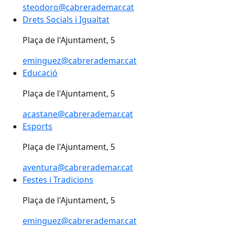
steodoro@cabrerademar.cat
Drets Socials i Igualtat
Drets Socials i Igualtat
Plaça de l'Ajuntament, 5
eminguez@cabrerademar.cat
Educació
Educació
Plaça de l'Ajuntament, 5
acastane@cabrerademar.cat
Esports
Esports
Plaça de l'Ajuntament, 5
aventura@cabrerademar.cat
Festes i Tradicions
Festes i Tradicions
Plaça de l'Ajuntament, 5
eminguez@cabrerademar.cat