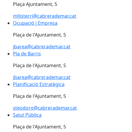
Plaça Ajuntament, 5
mllisterri@cabrerademar.cat
Ocupació i Empresa
Ocupació i Empresa
Plaça de l'Ajuntament, 5
jbarea@cabrerademar.cat
Pla de Barris
Pla de Barris
Plaça de l'Ajuntament, 5
jbarea@cabrerademar.cat
Planificació Estratègica
Planificació Estratègica
Plaça de l'Ajuntament, 5
steodoro@cabrerademar.cat
Salut Pública
Salut Pública
Plaça de l'Ajuntament, 5