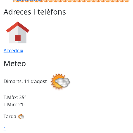
Adreces i telèfons
Accedeix
Meteo
Dimarts, 11 d’agost
D
T.Màx: 35°
T
T.Min: 21°
T
Tarda
T
1