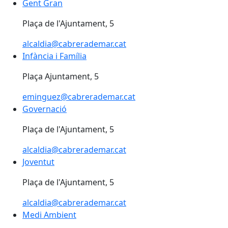
Gent Gran
Gent Gran
Plaça de l'Ajuntament, 5
alcaldia@cabrerademar.cat
Infància i Família
Infància i Família
Plaça Ajuntament, 5
eminguez@cabrerademar.cat
Governació
Governació
Plaça de l'Ajuntament, 5
alcaldia@cabrerademar.cat
Joventut
Joventut
Plaça de l'Ajuntament, 5
alcaldia@cabrerademar.cat
Medi Ambient
Medi Ambient