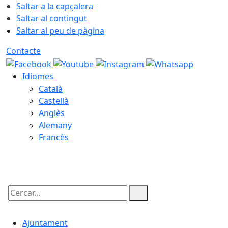
Saltar a la capçalera
Saltar al contingut
Saltar al peu de pàgina
Contacte
Idiomes
Català
Castellà
Anglès
Alemany
Francès
10.08.2026 | 15:28
Cercar:
Ajuntament