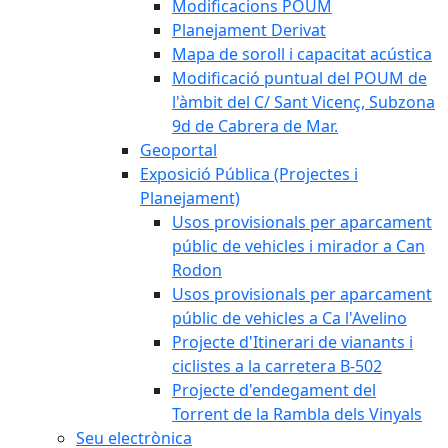
Modificacions POUM
Planejament Derivat
Mapa de soroll i capacitat acústica
Modificació puntual del POUM de
l'àmbit del C/ Sant Vicenç, Subzona
9d de Cabrera de Mar.
Geoportal
Exposició Pública (Projectes i
Planejament)
Usos provisionals per aparcament
públic de vehicles i mirador a Can
Rodon
Usos provisionals per aparcament
públic de vehicles a Ca l'Avelino
Projecte d'Itinerari de vianants i
ciclistes a la carretera B-502
Projecte d'endegament del
Torrent de la Rambla dels Vinyals
Seu electrònica