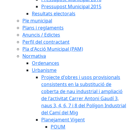
Pressupost Municipal 2015
Resultats electorals
Ple municipal
Plans i reglaments
Anuncis / Edictes
Perfil del contractant
Pla d'Acció Municipal (PAM)
Normativa
Ordenances
Urbanisme
Projecte d'obres i usos provisionals
consistents en la substitució de
coberta de nau industrial i ampliació
de l'activitat Carrer Antoni Gaudí 3,
naus 3, 4, 6, 7 i 8 del Polígon Industrial
del Camí del Mig
Planejament Vigent
POUM