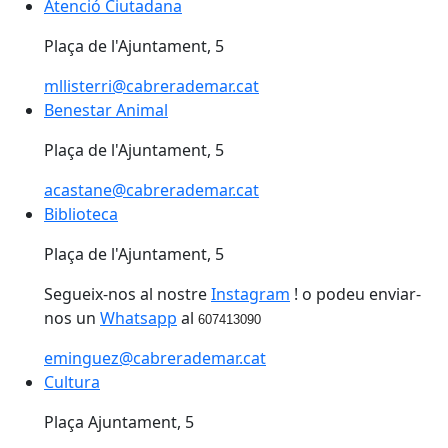
Atenció Ciutadana
Atenció Ciutadana
Plaça de l'Ajuntament, 5
mllisterri@cabrerademar.cat
Benestar Animal
Benestar Animal
Plaça de l'Ajuntament, 5
acastane@cabrerademar.cat
Biblioteca
Biblioteca
Plaça de l'Ajuntament, 5
Segueix-nos al nostre
Instagram
! o podeu enviar-
nos un
Whatsapp
al
607413090
eminguez@cabrerademar.cat
Cultura
Cultura
Plaça Ajuntament, 5