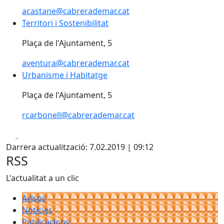
acastane@cabrerademar.cat
Territori i Sostenibilitat
Territori i Sostenibilitat
Plaça de l'Ajuntament, 5
aventura@cabrerademar.cat
Urbanisme i Habitatge
Urbanisme i Habitatge
Plaça de l'Ajuntament, 5
rcarbonell@cabrerademar.cat
Facebook
X
Darrera actualització: 7.02.2019 | 09:12
RSS
L'actualitat a un clic
Avisos
Notícies
Publicacions