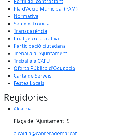
Perfil del contractant
Pla d'Acció Municipal (PAM)
Normativa
Seu electrònica
Transparència
Imatge corporativa
Participació ciutadana
Treballa a l'Ajuntament
Treballa a CAFU
Oferta Pública d'Ocupació
Carta de Serveis
Festes Locals
Regidories
Alcaldia
Alcaldia
Plaça de l'Ajuntament, 5
alcaldia@cabrerademar.cat