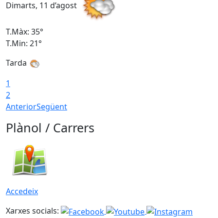
Dimarts, 11 d’agost
D
T.Màx: 35°
T
T.Min: 21°
T
Tarda
T
1
2
Anterior
Següent
Plànol / Carrers
Accedeix
Xarxes socials: