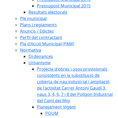
Pressupost Municipal 2015
Resultats electorals
Ple municipal
Plans i reglaments
Anuncis / Edictes
Perfil del contractant
Pla d'Acció Municipal (PAM)
Normativa
Ordenances
Urbanisme
Projecte d'obres i usos provisionals
consistents en la substitució de
coberta de nau industrial i ampliació
de l'activitat Carrer Antoni Gaudí 3,
naus 3, 4, 6, 7 i 8 del Polígon Industrial
del Camí del Mig
Planejament Vigent
POUM