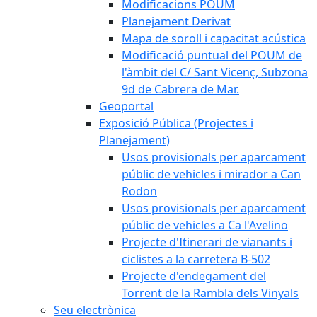
Modificacions POUM
Planejament Derivat
Mapa de soroll i capacitat acústica
Modificació puntual del POUM de
l'àmbit del C/ Sant Vicenç, Subzona
9d de Cabrera de Mar.
Geoportal
Exposició Pública (Projectes i
Planejament)
Usos provisionals per aparcament
públic de vehicles i mirador a Can
Rodon
Usos provisionals per aparcament
públic de vehicles a Ca l'Avelino
Projecte d'Itinerari de vianants i
ciclistes a la carretera B-502
Projecte d'endegament del
Torrent de la Rambla dels Vinyals
Seu electrònica