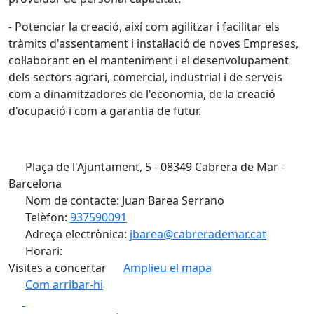
- Potenciar la creació, així com agilitzar i facilitar els
tràmits d'assentament i instal·lació de noves Empreses,
col·laborant en el manteniment i el desenvolupament
dels sectors agrari, comercial, industrial i de serveis
com a dinamitzadores de l'economia, de la creació
d'ocupació i com a garantia de futur.
Plaça de l'Ajuntament, 5 - 08349 Cabrera de Mar -
Barcelona
Nom de contacte: Juan Barea Serrano
Telèfon:
937590091
Adreça electrònica:
jbarea@cabrerademar.cat
Horari:
Visites a concertar
Amplieu el mapa
Com arribar-hi
Leaflet
| ©
OpenStreetMap
contributors
Facebook
X
+