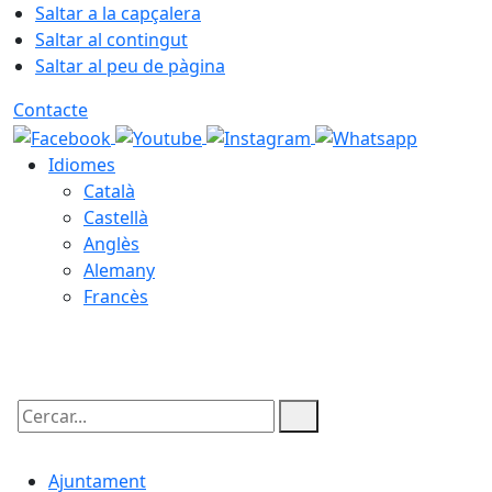
Saltar a la capçalera
Saltar al contingut
Saltar al peu de pàgina
Contacte
Idiomes
Català
Castellà
Anglès
Alemany
Francès
10.08.2026 | 18:59
Cercar:
Ajuntament