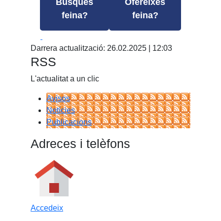
Busques
Ofereixes
feina?
feina?
Facebook
X
Darrera actualització: 26.02.2025 | 12:03
RSS
L'actualitat a un clic
Avisos
Notícies
Publicacions
Adreces i telèfons
Accedeix