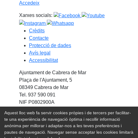
Accedeix
Xarxes socials:
Crèdits
Contacte
Protecció de dades
Avís legal
Accessibilitat
Ajuntament de Cabrera de Mar
Plaça de l'Ajuntament, 5
08349 Cabrera de Mar
Tel. 937 590 091
NIF P0802900A
Aquest lloc web fa servir cookies pròpies i de tercers per facilitar-
Amb la col·laboració de:
te una experiència de navegació òptima i recollir informació
anònima per millorar i adaptar-nos a les teves preferències i
pautes de navegació. Navegar sense acceptar les cookies limitarà