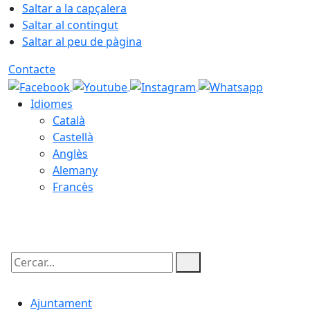
Saltar a la capçalera
Saltar al contingut
Saltar al peu de pàgina
Contacte
Idiomes
Català
Castellà
Anglès
Alemany
Francès
08.08.2026 | 17:58
Cercar:
Ajuntament