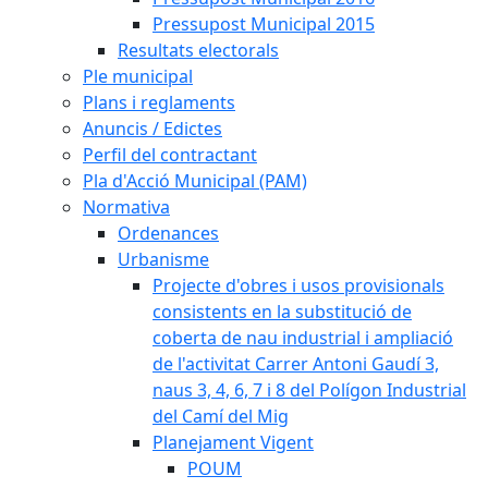
Pressupost Municipal 2015
Resultats electorals
Ple municipal
Plans i reglaments
Anuncis / Edictes
Perfil del contractant
Pla d'Acció Municipal (PAM)
Normativa
Ordenances
Urbanisme
Projecte d'obres i usos provisionals
consistents en la substitució de
coberta de nau industrial i ampliació
de l'activitat Carrer Antoni Gaudí 3,
naus 3, 4, 6, 7 i 8 del Polígon Industrial
del Camí del Mig
Planejament Vigent
POUM