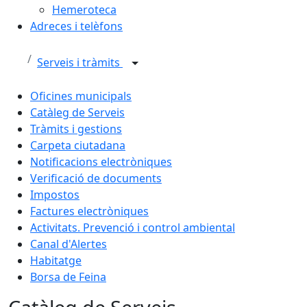
Hemeroteca
Adreces i telèfons
Serveis i tràmits
Oficines municipals
Catàleg de Serveis
Tràmits i gestions
Carpeta ciutadana
Notificacions electròniques
Verificació de documents
Impostos
Factures electròniques
Activitats. Prevenció i control ambiental
Canal d'Alertes
Habitatge
Borsa de Feina