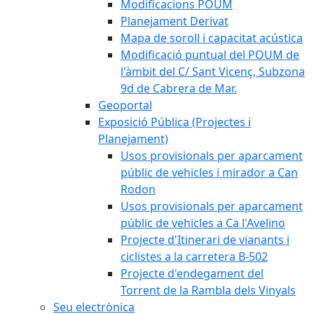
Modificacions POUM
Planejament Derivat
Mapa de soroll i capacitat acústica
Modificació puntual del POUM de
l'àmbit del C/ Sant Vicenç, Subzona
9d de Cabrera de Mar.
Geoportal
Exposició Pública (Projectes i
Planejament)
Usos provisionals per aparcament
públic de vehicles i mirador a Can
Rodon
Usos provisionals per aparcament
públic de vehicles a Ca l'Avelino
Projecte d'Itinerari de vianants i
ciclistes a la carretera B-502
Projecte d'endegament del
Torrent de la Rambla dels Vinyals
Seu electrònica