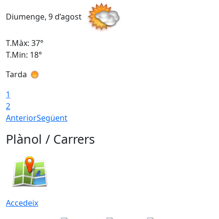
Diumenge, 9 d’agost
D
T.Màx: 37°
T
T.Min: 18°
T
Tarda
T
1
2
Anterior
Següent
Plànol / Carrers
Accedeix