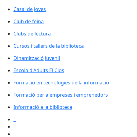
Casal de joves
Casal de joves
Club de feina
Clubs de lectura
Clubs de lectura
Cursos i tallers de la biblioteca
Dinamització juvenil
Dinamització juvenil
Escola d'Adults El Clos
Escola d'Adults El Clos
Formació en tecnologies de la informació
Formació per a empreses i emprenedors
Informació a la biblioteca
1