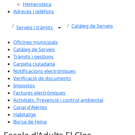
Hemeroteca
Adreces i telèfons
Catàleg de Serveis
Serveis i tràmits
Oficines municipals
Catàleg de Serveis
Tràmits i gestions
Carpeta ciutadana
Notificacions electròniques
Verificació de documents
Impostos
Factures electròniques
Activitats. Prevenció i control ambiental
Canal d'Alertes
Habitatge
Borsa de Feina