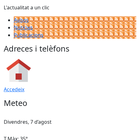
L'actualitat a un clic
Avisos
Notícies
Publicacions
Adreces i telèfons
Accedeix
Meteo
Divendres, 7 d’agost
D
T.Màx: 35°
T