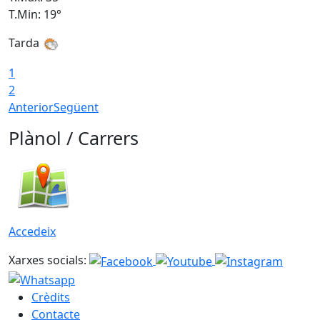
T.Min: 19°
T
Tarda
T
1
2
Anterior
Següent
Plànol / Carrers
Accedeix
Xarxes socials:
Crèdits
Contacte