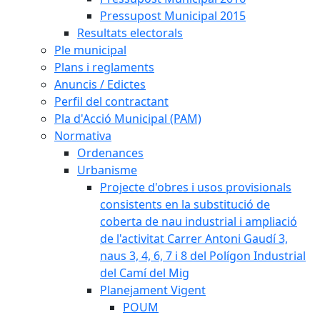
Pressupost Municipal 2015
Resultats electorals
Ple municipal
Plans i reglaments
Anuncis / Edictes
Perfil del contractant
Pla d'Acció Municipal (PAM)
Normativa
Ordenances
Urbanisme
Projecte d'obres i usos provisionals
consistents en la substitució de
coberta de nau industrial i ampliació
de l'activitat Carrer Antoni Gaudí 3,
naus 3, 4, 6, 7 i 8 del Polígon Industrial
del Camí del Mig
Planejament Vigent
POUM