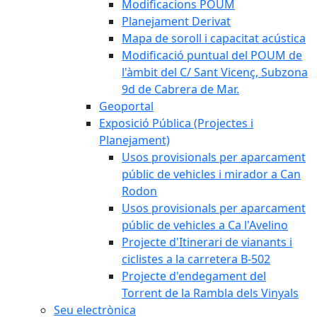
Modificacions POUM
Planejament Derivat
Mapa de soroll i capacitat acústica
Modificació puntual del POUM de
l'àmbit del C/ Sant Vicenç, Subzona
9d de Cabrera de Mar.
Geoportal
Exposició Pública (Projectes i
Planejament)
Usos provisionals per aparcament
públic de vehicles i mirador a Can
Rodon
Usos provisionals per aparcament
públic de vehicles a Ca l'Avelino
Projecte d'Itinerari de vianants i
ciclistes a la carretera B-502
Projecte d'endegament del
Torrent de la Rambla dels Vinyals
Seu electrònica