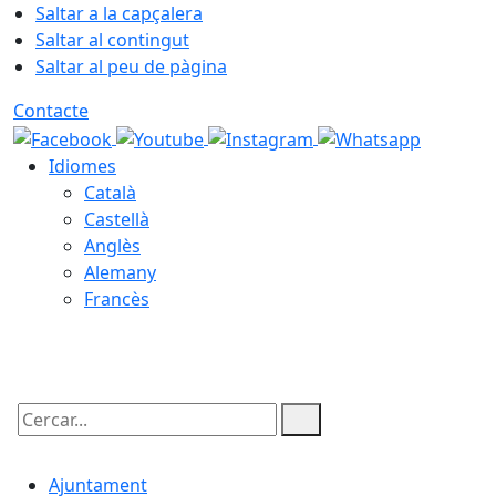
Saltar a la capçalera
Saltar al contingut
Saltar al peu de pàgina
Contacte
Idiomes
Català
Castellà
Anglès
Alemany
Francès
06.08.2026 | 23:09
Cercar:
Ajuntament