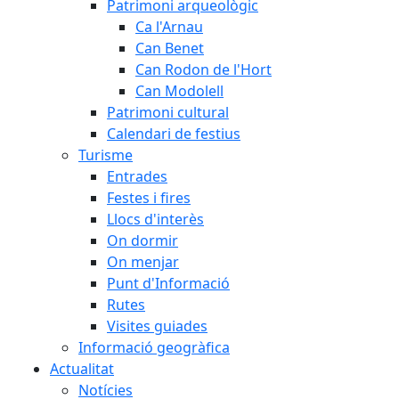
Patrimoni arqueològic
Ca l'Arnau
Can Benet
Can Rodon de l'Hort
Can Modolell
Patrimoni cultural
Calendari de festius
Turisme
Entrades
Festes i fires
Llocs d'interès
On dormir
On menjar
Punt d'Informació
Rutes
Visites guiades
Informació geogràfica
Actualitat
Notícies