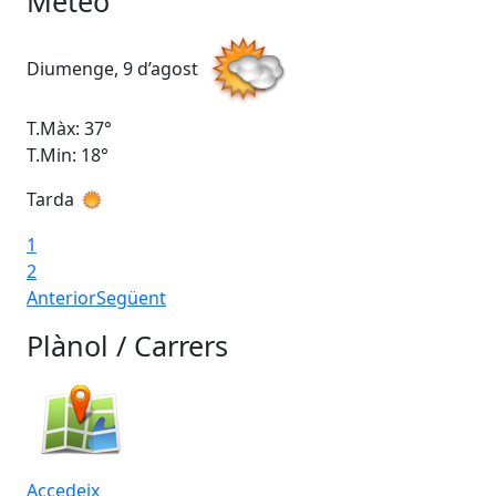
Meteo
Diumenge, 9 d’agost
Dil
T.Màx: 37°
T.M
T.Min: 18°
T.M
Tarda
Ta
1
2
Anterior
Següent
Plànol / Carrers
Accedeix