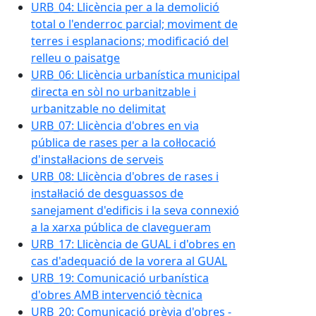
URB_04: Llicència per a la demolició
total o l'enderroc parcial; moviment de
terres i esplanacions; modificació del
relleu o paisatge
URB_06: Llicència urbanística municipal
directa en sòl no urbanitzable i
urbanitzable no delimitat
URB_07: Llicència d'obres en via
pública de rases per a la col·locació
d'instal·lacions de serveis
URB_08: Llicència d'obres de rases i
instal·lació de desguassos de
sanejament d'edificis i la seva connexió
a la xarxa pública de clavegueram
URB_17: Llicència de GUAL i d'obres en
cas d'adequació de la vorera al GUAL
URB_19: Comunicació urbanística
d'obres AMB intervenció tècnica
URB_20: Comunicació prèvia d'obres -