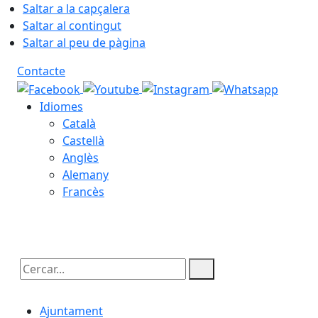
Saltar a la capçalera
Saltar al contingut
Saltar al peu de pàgina
Contacte
Idiomes
Català
Castellà
Anglès
Alemany
Francès
09.08.2026 | 01:50
Cercar:
Ajuntament