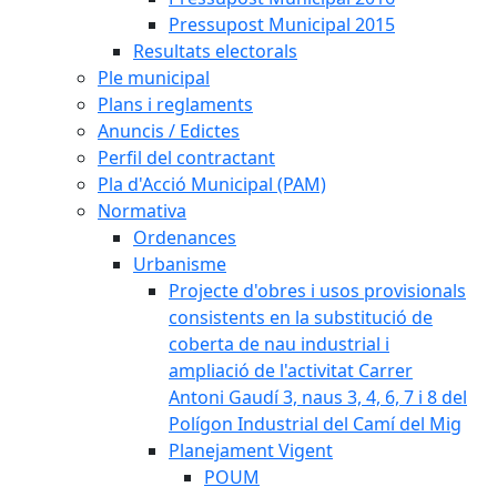
Pressupost Municipal 2015
Resultats electorals
Ple municipal
Plans i reglaments
Anuncis / Edictes
Perfil del contractant
Pla d'Acció Municipal (PAM)
Normativa
Ordenances
Urbanisme
Projecte d'obres i usos provisionals
consistents en la substitució de
coberta de nau industrial i
ampliació de l'activitat Carrer
Antoni Gaudí 3, naus 3, 4, 6, 7 i 8 del
Polígon Industrial del Camí del Mig
Planejament Vigent
POUM