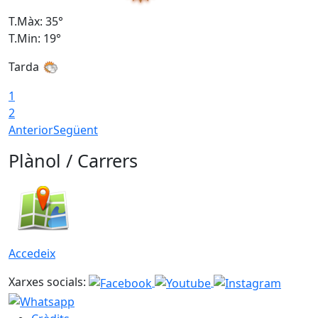
T.Màx: 35°
T
T.Min: 19°
T
Tarda
1
2
Anterior
Següent
Plànol / Carrers
Accedeix
Xarxes socials: