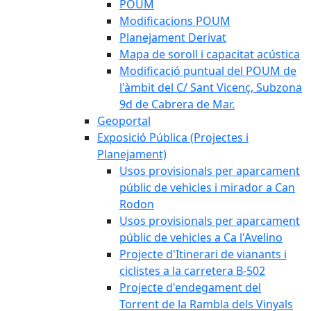
POUM
Modificacions POUM
Planejament Derivat
Mapa de soroll i capacitat acústica
Modificació puntual del POUM de
l'àmbit del C/ Sant Vicenç, Subzona
9d de Cabrera de Mar.
Geoportal
Exposició Pública (Projectes i
Planejament)
Usos provisionals per aparcament
públic de vehicles i mirador a Can
Rodon
Usos provisionals per aparcament
públic de vehicles a Ca l'Avelino
Projecte d'Itinerari de vianants i
ciclistes a la carretera B-502
Projecte d'endegament del
Torrent de la Rambla dels Vinyals