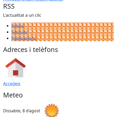
RSS
L'actualitat a un clic
Avisos
Notícies
Publicacions
Adreces i telèfons
Accedeix
Meteo
Dissabte, 8 d’agost
D