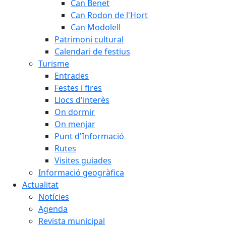
Can Benet
Can Rodon de l'Hort
Can Modolell
Patrimoni cultural
Calendari de festius
Turisme
Entrades
Festes i fires
Llocs d'interès
On dormir
On menjar
Punt d'Informació
Rutes
Visites guiades
Informació geogràfica
Actualitat
Notícies
Agenda
Revista municipal