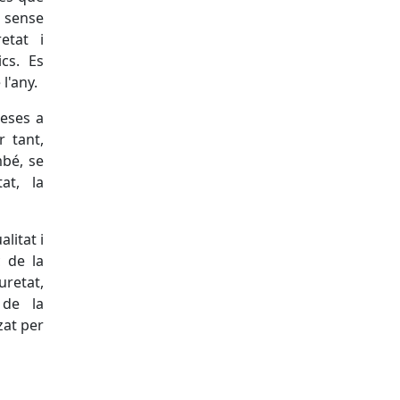
, sense
etat i
ics. Es
l'any.
reses a
r tant,
mbé, se
tat, la
litat i
c de la
retat,
t de la
zat per