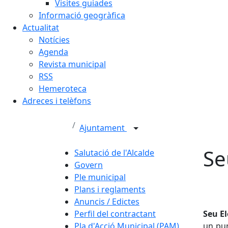
Visites guiades
Informació geogràfica
Actualitat
Notícies
Agenda
Revista municipal
RSS
Hemeroteca
Adreces i telèfons
Ajuntament
Se
Salutació de l'Alcalde
Govern
Ple municipal
Plans i reglaments
Anuncis / Edictes
Perfil del contractant
Seu El
Pla d'Acció Municipal (PAM)
un pun