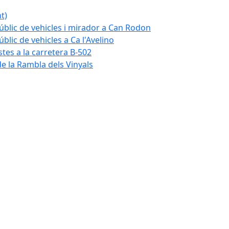
t)
blic de vehicles i mirador a Can Rodon
lic de vehicles a Ca l'Avelino
istes a la carretera B-502
e la Rambla dels Vinyals