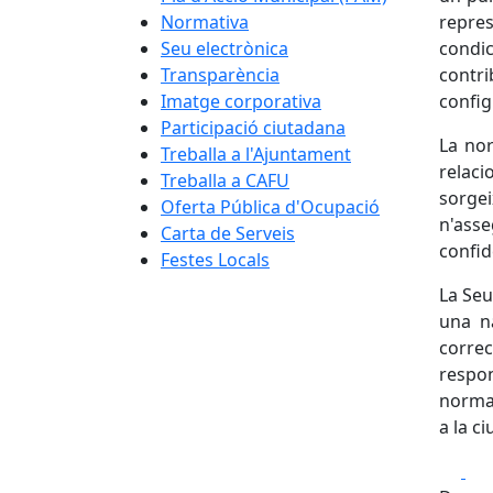
Normativa
repres
Seu electrònica
condi
Transparència
contri
Imatge corporativa
config
Participació ciutadana
La nor
Treballa a l'Ajuntament
relaci
Treballa a CAFU
sorgei
Oferta Pública d'Ocupació
n'asse
Carta de Serveis
confid
Festes Locals
La Seu
una na
corre
respon
normat
a la c
Fa