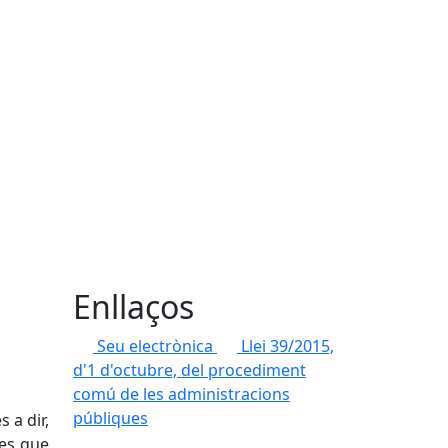
Enllaços
Seu electrònica
Llei 39/2015,
d'1 d'octubre, del procediment
comú de les administracions
públiques
 a dir,
ses que