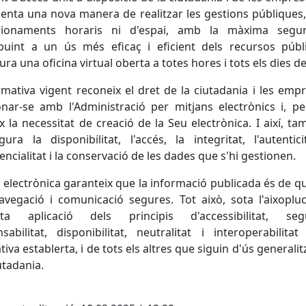
enta una nova manera de realitzar les gestions públiques
cionaments horaris ni d'espai, amb la màxima segur
buint a un ús més eficaç i eficient dels recursos públ
ura una oficina virtual oberta a totes hores i tots els dies de 
mativa vigent reconeix el dret de la ciutadania i les emp
onar-se amb l'Administració per mitjans electrònics i, pe
x la necessitat de creació de la Seu electrònica. I així, ta
gura la disponibilitat, l'accés, la integritat, l'autentici
encialitat i la conservació de les dades que s'hi gestionen.
 electrònica garanteix que la informació publicada és de qua
vegació i comunicació segures. Tot això, sota l'aixoplu
cta aplicació dels principis d'accessibilitat, segu
sabilitat, disponibilitat, neutralitat i interoperabilita
iva establerta, i de tots els altres que siguin d'ús generalit
iutadania.
cebook
X