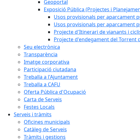
Geoportal
Exposició Pública (Projectes i Planejamen
Usos provisionals per aparcament pú
Usos provisionals per aparcament púb
Projecte d'Itinerari de vianants i cicl
Projecte d'endegament del Torrent d
Seu electrònica
Transparència
Imatge corporativa
Participació ciutadana
Treballa a l'Ajuntament
Treballa a CAFU
Oferta Pública d'Ocupació
Carta de Serveis
Festes Locals
Serveis i tràmits
Oficines municipals
Catàleg de Serveis
Tràmits i gestions