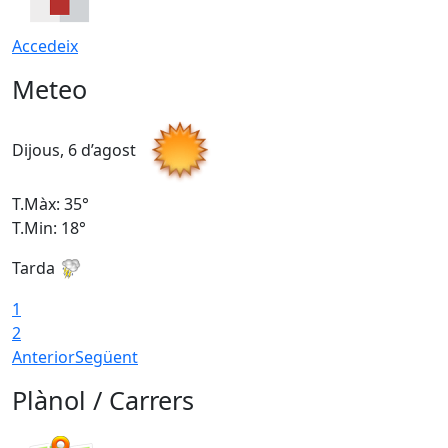
Accedeix
Meteo
Dijous, 6 d’agost
D
T.Màx: 35°
T
T.Min: 18°
T
Tarda
T
1
2
Anterior
Següent
Plànol / Carrers