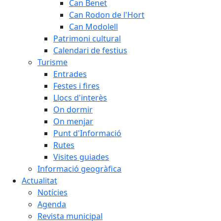
Can Benet
Can Rodon de l'Hort
Can Modolell
Patrimoni cultural
Calendari de festius
Turisme
Entrades
Festes i fires
Llocs d'interès
On dormir
On menjar
Punt d'Informació
Rutes
Visites guiades
Informació geogràfica
Actualitat
Notícies
Agenda
Revista municipal