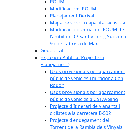
POUM
Modificacions POUM
Planejament Derivat
Mapa de soroll i capacitat acústica
Modificació puntual del POUM de
l'àmbit del C/ Sant Vicenç, Subzona
9d de Cabrera de Mar.
Geoportal
Exposició Pública (Projectes i
Planejament)
Usos provisionals per aparcament
públic de vehicles i mirador a Can
Rodon
Usos provisionals per aparcament
públic de vehicles a Ca l'Avelino
Projecte d'Itinerari de vianants i
ciclistes a la carretera B-502
Projecte d'endegament del
Torrent de la Rambla dels Vinyals