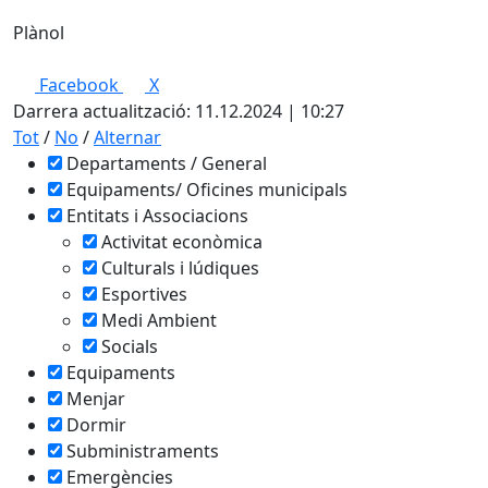
Plànol
Leaflet
| ©
OpenStreetMap
contributors
Facebook
X
+
Darrera actualització: 11.12.2024 | 10:27
−
Tot
/
No
/
Alternar
Departaments / General
Equipaments/ Oficines municipals
Entitats i Associacions
Activitat econòmica
Culturals i lúdiques
Esportives
Medi Ambient
Socials
Equipaments
Menjar
Dormir
Subministraments
Emergències