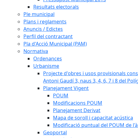
Resultats electorals
Ple municipal
Plans i reglaments
Anuncis / Edictes
Perfil del contractant
Pla d'Acció Municipal (PAM)
Normativa
Ordenances
Urbanisme
Projecte d'obres i usos provisionals consi
Antoni Gaudí 3, naus 3, 4, 6, 7 i 8 del Pol
Planejament Vigent
POUM
Modificacions POUM
Planejament Derivat
Mapa de soroll i capacitat acústica
Modificació puntual del POUM de l'à
Geoportal