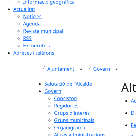
Informació geogràfica
Actualitat
Notícies
Agenda
Revista municipal
RSS
Hemeroteca
Adreces i telèfons
Ajuntament
Govern
Al
Salutació de l'Alcalde
Govern
Consistori
Ad
Ad
Regidories
Di
Grups d'interès
Di
Grups municipals
Fe
Fe
Organigrama
Altres administracions