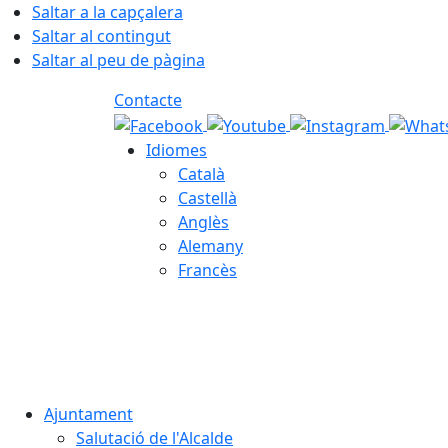
Saltar a la capçalera
Saltar al contingut
Saltar al peu de pàgina
Contacte
Idiomes
Català
Castellà
Anglès
Alemany
Francès
07.08.2026 | 11:43
Ajuntament
Salutació de l'Alcalde