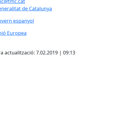
mc@fmc.cat
neralitat de Catalunya
neralitat de Catalunya
vern espanyol
overn espanyol
ió Europea
nió Europea
cebook
X
a actualització: 7.02.2019 | 09:13