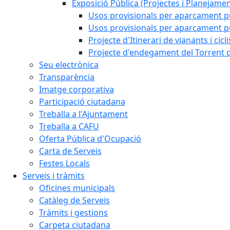
Exposició Pública (Projectes i Planejamen
Usos provisionals per aparcament pú
Usos provisionals per aparcament púb
Projecte d'Itinerari de vianants i cicl
Projecte d'endegament del Torrent d
Seu electrònica
Transparència
Imatge corporativa
Participació ciutadana
Treballa a l'Ajuntament
Treballa a CAFU
Oferta Pública d'Ocupació
Carta de Serveis
Festes Locals
Serveis i tràmits
Oficines municipals
Catàleg de Serveis
Tràmits i gestions
Carpeta ciutadana