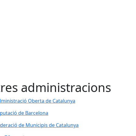
tres administracions
ministració Oberta de Catalunya
ministració Oberta de Catalunya
putació de Barcelona
putació de Barcelona
deració de Municipis de Catalunya
deració de Municipis de Catalunya