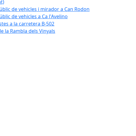
t)
blic de vehicles i mirador a Can Rodon
lic de vehicles a Ca l'Avelino
istes a la carretera B-502
e la Rambla dels Vinyals