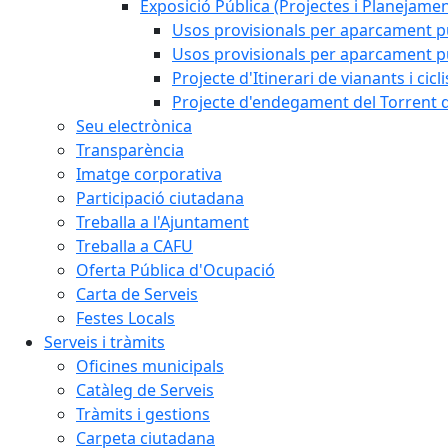
Exposició Pública (Projectes i Planejamen
Usos provisionals per aparcament pú
Usos provisionals per aparcament púb
Projecte d'Itinerari de vianants i cicl
Projecte d'endegament del Torrent d
Seu electrònica
Transparència
Imatge corporativa
Participació ciutadana
Treballa a l'Ajuntament
Treballa a CAFU
Oferta Pública d'Ocupació
Carta de Serveis
Festes Locals
Serveis i tràmits
Oficines municipals
Catàleg de Serveis
Tràmits i gestions
Carpeta ciutadana