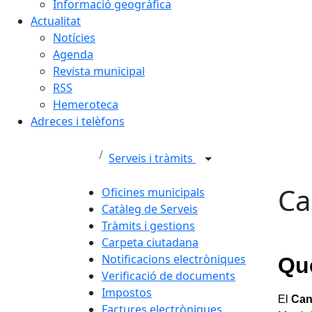
Informació geogràfica
Actualitat
Notícies
Agenda
Revista municipal
RSS
Hemeroteca
Adreces i telèfons
Serveis i tràmits
Ca
Oficines municipals
Catàleg de Serveis
Tràmits i gestions
Carpeta ciutadana
Notificacions electròniques
Qu
Verificació de documents
Impostos
El
Can
Factures electròniques