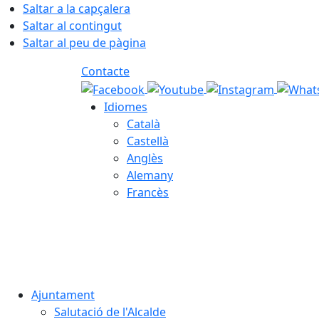
Saltar a la capçalera
Saltar al contingut
Saltar al peu de pàgina
Contacte
Idiomes
Català
Castellà
Anglès
Alemany
Francès
08.08.2026 | 09:02
Ajuntament
Salutació de l'Alcalde