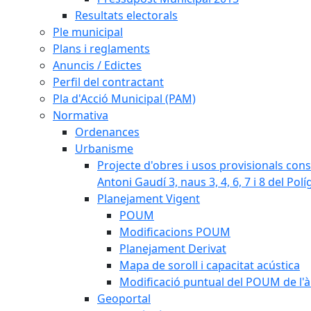
Resultats electorals
Ple municipal
Plans i reglaments
Anuncis / Edictes
Perfil del contractant
Pla d'Acció Municipal (PAM)
Normativa
Ordenances
Urbanisme
Projecte d'obres i usos provisionals consi
Antoni Gaudí 3, naus 3, 4, 6, 7 i 8 del Pol
Planejament Vigent
POUM
Modificacions POUM
Planejament Derivat
Mapa de soroll i capacitat acústica
Modificació puntual del POUM de l'à
Geoportal