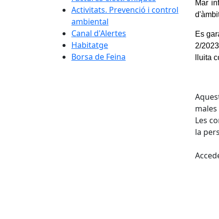
Mar in
Activitats. Prevenció i control
d'àmbi
ambiental
Canal d'Alertes
Es gar
Habitatge
2/2023
Borsa de Feina
lluita 
Aquest
males 
Les co
la per
Accede