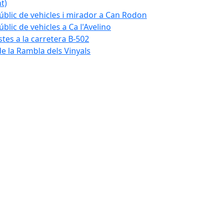
t)
blic de vehicles i mirador a Can Rodon
lic de vehicles a Ca l'Avelino
istes a la carretera B-502
e la Rambla dels Vinyals