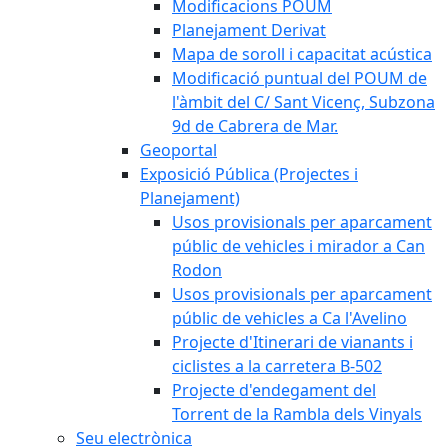
Modificacions POUM
Planejament Derivat
Mapa de soroll i capacitat acústica
Modificació puntual del POUM de
l'àmbit del C/ Sant Vicenç, Subzona
9d de Cabrera de Mar.
Geoportal
Exposició Pública (Projectes i
Planejament)
Usos provisionals per aparcament
públic de vehicles i mirador a Can
Rodon
Usos provisionals per aparcament
públic de vehicles a Ca l'Avelino
Projecte d'Itinerari de vianants i
ciclistes a la carretera B-502
Projecte d'endegament del
Torrent de la Rambla dels Vinyals
Seu electrònica