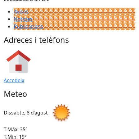
Avisos
Notícies
Publicacions
Adreces i telèfons
Accedeix
Meteo
Dissabte, 8 d’agost
D
T.Màx: 35°
T
T.Min: 19°
T