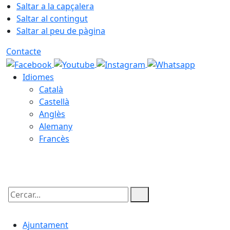
Saltar a la capçalera
Saltar al contingut
Saltar al peu de pàgina
Contacte
Idiomes
Català
Castellà
Anglès
Alemany
Francès
07.08.2026 | 17:32
Cercar:
Ajuntament