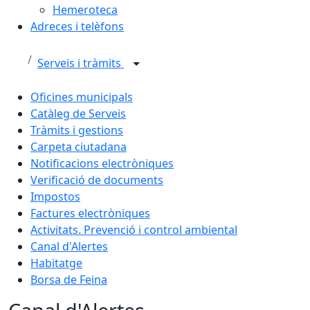
Hemeroteca
Adreces i telèfons
Serveis i tràmits
Oficines municipals
Catàleg de Serveis
Tràmits i gestions
Carpeta ciutadana
Notificacions electròniques
Verificació de documents
Impostos
Factures electròniques
Activitats. Prevenció i control ambiental
Canal d'Alertes
Habitatge
Borsa de Feina