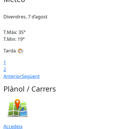
Divendres, 7 d’agost
D
T.Màx: 35°
T
T.Min: 19°
T
Tarda
T
1
2
Anterior
Següent
Plànol / Carrers
Accedeix