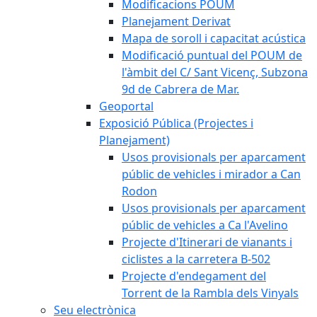
Modificacions POUM
Planejament Derivat
Mapa de soroll i capacitat acústica
Modificació puntual del POUM de
l'àmbit del C/ Sant Vicenç, Subzona
9d de Cabrera de Mar.
Geoportal
Exposició Pública (Projectes i
Planejament)
Usos provisionals per aparcament
públic de vehicles i mirador a Can
Rodon
Usos provisionals per aparcament
públic de vehicles a Ca l'Avelino
Projecte d'Itinerari de vianants i
ciclistes a la carretera B-502
Projecte d'endegament del
Torrent de la Rambla dels Vinyals
Seu electrònica