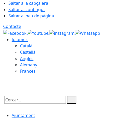
Saltar a la capçalera
Saltar al contingut
Saltar al peu de pàgina
Contacte
Idiomes
Català
Castellà
Anglès
Alemany
Francès
07.08.2026 | 03:14
Cercar:
Ajuntament