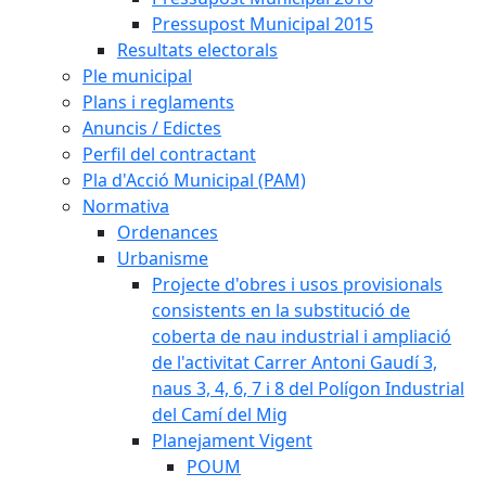
Pressupost Municipal 2015
Resultats electorals
Ple municipal
Plans i reglaments
Anuncis / Edictes
Perfil del contractant
Pla d'Acció Municipal (PAM)
Normativa
Ordenances
Urbanisme
Projecte d'obres i usos provisionals
consistents en la substitució de
coberta de nau industrial i ampliació
de l'activitat Carrer Antoni Gaudí 3,
naus 3, 4, 6, 7 i 8 del Polígon Industrial
del Camí del Mig
Planejament Vigent
POUM