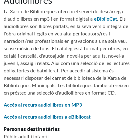
Audiollibres
La Xarxa de Biblioteques ofereix el servei de descàrrega
d'audiollibres en mp3 i en format digital a
eBiblioCat
. Els
audiollibres són llibres parlats, en la seva versió integra de
l'obra original llegits en veu alta per locutors/res i
narradors/res professionals en gravacions a una sola veu,
sense música de fons. El catàleg està format per obres, en
català i castellà, d'autoajuda, novel·la per adults, novel·la
juvenil, assaig i relats. Així com una selecció de les lectures
obligatòries de batxillerat. Per accedir al sistema és
necessari disposar del carnet de biblioteca de la Xarxa de
Biblioteques Municipals. Les biblioteques també ofereixen
en préstec una selecció d'audiollibres en format CD.
Accés al recurs audiollibres en MP3
Accés al recurs audiollibres a eBibliocat
Persones destinatàries
Públic adult i infantil.