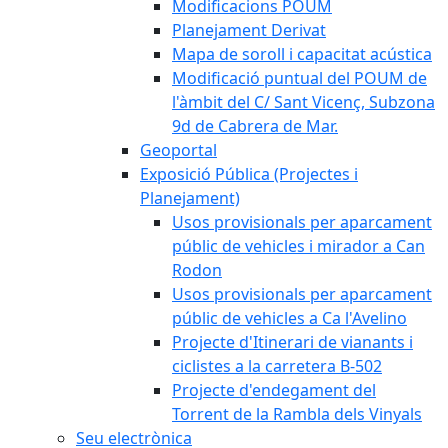
Modificacions POUM
Planejament Derivat
Mapa de soroll i capacitat acústica
Modificació puntual del POUM de
l'àmbit del C/ Sant Vicenç, Subzona
9d de Cabrera de Mar.
Geoportal
Exposició Pública (Projectes i
Planejament)
Usos provisionals per aparcament
públic de vehicles i mirador a Can
Rodon
Usos provisionals per aparcament
públic de vehicles a Ca l'Avelino
Projecte d'Itinerari de vianants i
ciclistes a la carretera B-502
Projecte d'endegament del
Torrent de la Rambla dels Vinyals
Seu electrònica