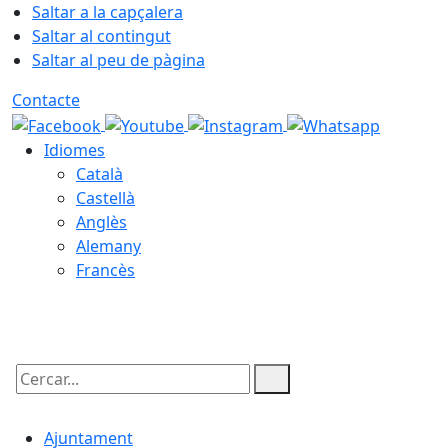
Saltar a la capçalera
Saltar al contingut
Saltar al peu de pàgina
Contacte
Idiomes
Català
Castellà
Anglès
Alemany
Francès
08.08.2026 | 13:55
Cercar:
Ajuntament