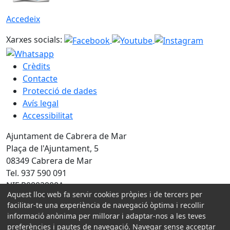
Accedeix
Xarxes socials:
Crèdits
Contacte
Protecció de dades
Avís legal
Accessibilitat
Ajuntament de Cabrera de Mar
Plaça de l'Ajuntament, 5
08349 Cabrera de Mar
Tel. 937 590 091
NIF P0802900A
Aquest lloc web fa servir cookies pròpies i de tercers per
facilitar-te una experiència de navegació òptima i recollir
Amb la col·laboració de:
informació anònima per millorar i adaptar-nos a les teves
preferències i pautes de navegació. Navegar sense acceptar