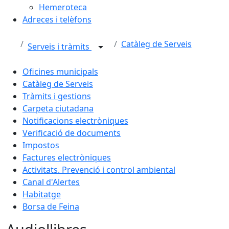
Hemeroteca
Adreces i telèfons
Catàleg de Serveis
Serveis i tràmits
Oficines municipals
Catàleg de Serveis
Tràmits i gestions
Carpeta ciutadana
Notificacions electròniques
Verificació de documents
Impostos
Factures electròniques
Activitats. Prevenció i control ambiental
Canal d'Alertes
Habitatge
Borsa de Feina