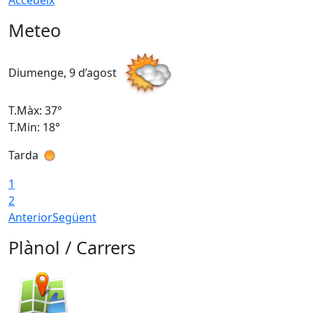
Meteo
Diumenge, 9 d’agost
D
T.Màx: 37°
T
T.Min: 18°
T
Tarda
T
1
2
Anterior
Següent
Plànol / Carrers