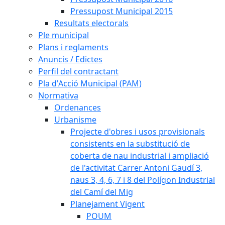
Pressupost Municipal 2015
Resultats electorals
Ple municipal
Plans i reglaments
Anuncis / Edictes
Perfil del contractant
Pla d'Acció Municipal (PAM)
Normativa
Ordenances
Urbanisme
Projecte d'obres i usos provisionals
consistents en la substitució de
coberta de nau industrial i ampliació
de l'activitat Carrer Antoni Gaudí 3,
naus 3, 4, 6, 7 i 8 del Polígon Industrial
del Camí del Mig
Planejament Vigent
POUM