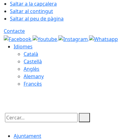
Saltar a la capçalera
Saltar al contingut
Saltar al peu de pàgina
Contacte
Idiomes
Català
Castellà
Anglès
Alemany
Francès
06.08.2026 | 07:18
Cercar:
Ajuntament