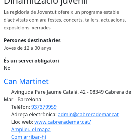
Dinamització juvenil
La regidoria de Joventut ofereix un programa estable
d'activitats com ara festes, concerts, tallers, actuacions,
exposicions, xerrades
Persones destinatàries
Joves de 12 a 30 anys
És un servei obligatori
No
Can Martinet
Avinguda Pare Jaume Català, 42 - 08349 Cabrera de
Mar - Barcelona
Telèfon:
937379959
Adreça electrònica:
admin@cabrerademar.cat
Lloc web:
www.cabrerademar.cat/
Amplieu el mapa
Com arribar-hi
Leaflet
| ©
OpenStreetMap
contributors