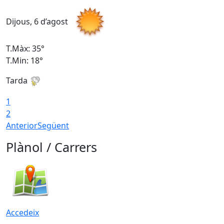
Dijous, 6 d’agost
D
T.Màx: 35°
T
T.Min: 18°
T
Tarda
T
1
2
Anterior
Següent
Plànol / Carrers
Accedeix