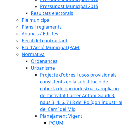
Pressupost Municipal 2015
Resultats electorals
Ple municipal
Plans i reglaments
Anuncis / Edictes
Perfil del contractant
Pla d'Acció Municipal (PAM)
Normativa
Ordenances
Urbanisme
Projecte d'obres i usos provisionals
consistents en la substitució de
coberta de nau industrial i ampliació
de l'activitat Carrer Antoni Gaudí 3,
naus 3, 4, 6, 7 i 8 del Polígon Industrial
del Camí del Mig
Planejament Vigent
POUM