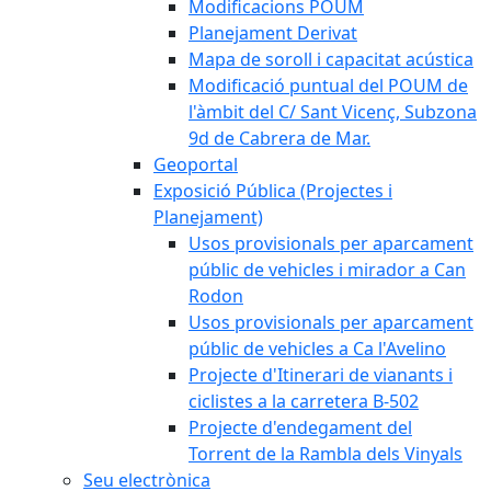
Modificacions POUM
Planejament Derivat
Mapa de soroll i capacitat acústica
Modificació puntual del POUM de
l'àmbit del C/ Sant Vicenç, Subzona
9d de Cabrera de Mar.
Geoportal
Exposició Pública (Projectes i
Planejament)
Usos provisionals per aparcament
públic de vehicles i mirador a Can
Rodon
Usos provisionals per aparcament
públic de vehicles a Ca l'Avelino
Projecte d'Itinerari de vianants i
ciclistes a la carretera B-502
Projecte d'endegament del
Torrent de la Rambla dels Vinyals
Seu electrònica