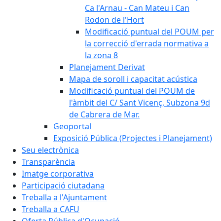
Ca l'Arnau - Can Mateu i Can
Rodon de l'Hort
Modificació puntual del POUM per
la correcció d'errada normativa a
la zona 8
Planejament Derivat
Mapa de soroll i capacitat acústica
Modificació puntual del POUM de
l'àmbit del C/ Sant Vicenç, Subzona 9d
de Cabrera de Mar.
Geoportal
Exposició Pública (Projectes i Planejament)
Seu electrònica
Transparència
Imatge corporativa
Participació ciutadana
Treballa a l'Ajuntament
Treballa a CAFU
Oferta Pública d'Ocupació