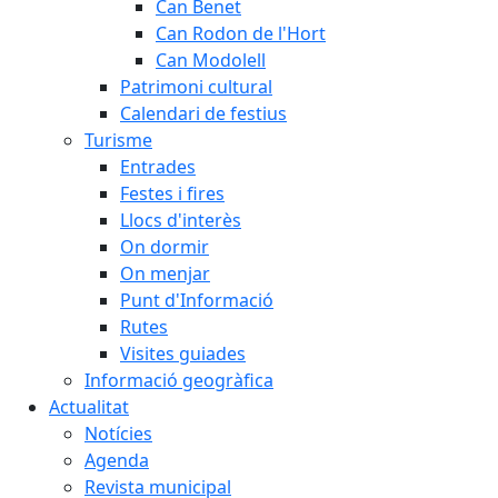
Can Benet
Can Rodon de l'Hort
Can Modolell
Patrimoni cultural
Calendari de festius
Turisme
Entrades
Festes i fires
Llocs d'interès
On dormir
On menjar
Punt d'Informació
Rutes
Visites guiades
Informació geogràfica
Actualitat
Notícies
Agenda
Revista municipal