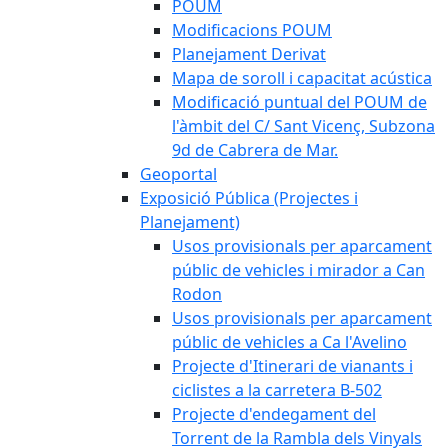
POUM
Modificacions POUM
Planejament Derivat
Mapa de soroll i capacitat acústica
Modificació puntual del POUM de
l'àmbit del C/ Sant Vicenç, Subzona
9d de Cabrera de Mar.
Geoportal
Exposició Pública (Projectes i
Planejament)
Usos provisionals per aparcament
públic de vehicles i mirador a Can
Rodon
Usos provisionals per aparcament
públic de vehicles a Ca l'Avelino
Projecte d'Itinerari de vianants i
ciclistes a la carretera B-502
Projecte d'endegament del
Torrent de la Rambla dels Vinyals