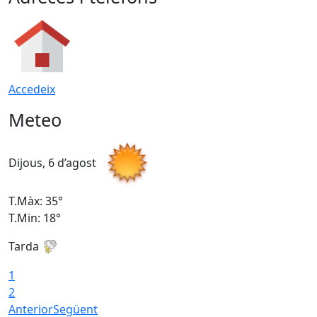
Accedeix
Meteo
Dijous, 6 d’agost
D
T.Màx: 35°
T
T.Min: 18°
T
Tarda
T
1
2
Anterior
Següent