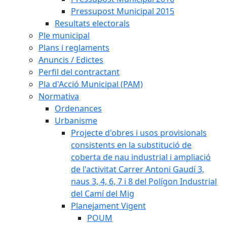
Pressupost Municipal 2015
Resultats electorals
Ple municipal
Plans i reglaments
Anuncis / Edictes
Perfil del contractant
Pla d'Acció Municipal (PAM)
Normativa
Ordenances
Urbanisme
Projecte d'obres i usos provisionals
consistents en la substitució de
coberta de nau industrial i ampliació
de l'activitat Carrer Antoni Gaudí 3,
naus 3, 4, 6, 7 i 8 del Polígon Industrial
del Camí del Mig
Planejament Vigent
POUM