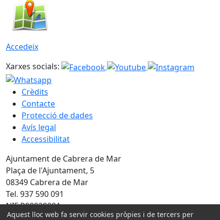
Accedeix
Xarxes socials:
Crèdits
Contacte
Protecció de dades
Avís legal
Accessibilitat
Ajuntament de Cabrera de Mar
Plaça de l'Ajuntament, 5
08349 Cabrera de Mar
Tel. 937 590 091
NIF P0802900A
Aquest lloc web fa servir cookies pròpies i de tercers per