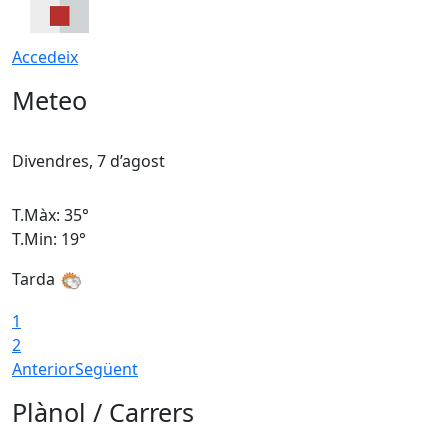
Accedeix
Meteo
Divendres, 7 d’agost
D
T.Màx: 35°
T
T.Min: 19°
T
Tarda
T
1
2
Anterior
Següent
Plànol / Carrers