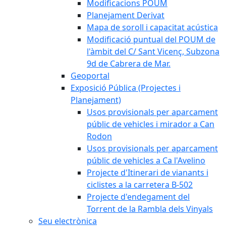
Modificacions POUM
Planejament Derivat
Mapa de soroll i capacitat acústica
Modificació puntual del POUM de
l'àmbit del C/ Sant Vicenç, Subzona
9d de Cabrera de Mar.
Geoportal
Exposició Pública (Projectes i
Planejament)
Usos provisionals per aparcament
públic de vehicles i mirador a Can
Rodon
Usos provisionals per aparcament
públic de vehicles a Ca l'Avelino
Projecte d'Itinerari de vianants i
ciclistes a la carretera B-502
Projecte d'endegament del
Torrent de la Rambla dels Vinyals
Seu electrònica