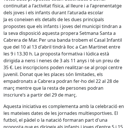
continuïtat a l'activitat física, al lleure i a l'aprenentatge
dels joves i els infants durant l'aturada escolar
Ja es coneixen els detalls de les dues principals
propostes que els infants i joves del municipi tindran a
la seva disposició aquesta propera Setmana Santa a
Cabrera de Mar. Per una banda trobem el Casal Infantil
que del 10 al 13 d'abril tindrà lloc a Can Martinet entre
les 9 i 13.30 h. La proposta formativa i lúdica està
dirigida a nens i nenes de 3 als 11 anys i té un preu de
35 €. Les inscripcions poden realitzar-se al propi centre
juvenil. Donat que les places són limitades, els
empadronats a Cabrera podran fer-ho del 22 al 28 de
març mentre que la resta de persones podran
inscriure’s a partir del 29 de març.
Aquesta iniciativa es complementa amb la celebració en
les mateixes dates de les jornades multiesportives. El
futbol, el pàdel o la natació formaran part d'una
proposta que es dirigeix als infants i joves d'entre 5 i 15