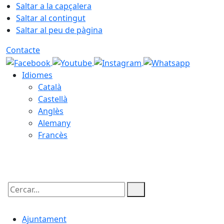
Saltar a la capçalera
Saltar al contingut
Saltar al peu de pàgina
Contacte
Idiomes
Català
Castellà
Anglès
Alemany
Francès
07.08.2026 | 05:07
Cercar:
Ajuntament