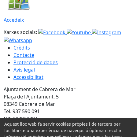
Accedeix
Xarxes socials:
Crèdits
Contacte
Protecció de dades
Avís legal
Accessibilitat
Ajuntament de Cabrera de Mar
Plaça de l'Ajuntament, 5
08349 Cabrera de Mar
Tel. 937 590 091
NIF P0802900A
Aquest lloc web fa servir cookies pròpies i de tercers per
facilitar-te una experiència de navegació òptima i recollir
Amb la col·laboració de:
informació anònima per millorar i adaptar-nos a les teves