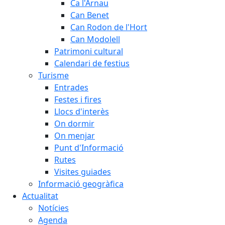
Ca l'Arnau
Can Benet
Can Rodon de l'Hort
Can Modolell
Patrimoni cultural
Calendari de festius
Turisme
Entrades
Festes i fires
Llocs d'interès
On dormir
On menjar
Punt d'Informació
Rutes
Visites guiades
Informació geogràfica
Actualitat
Notícies
Agenda