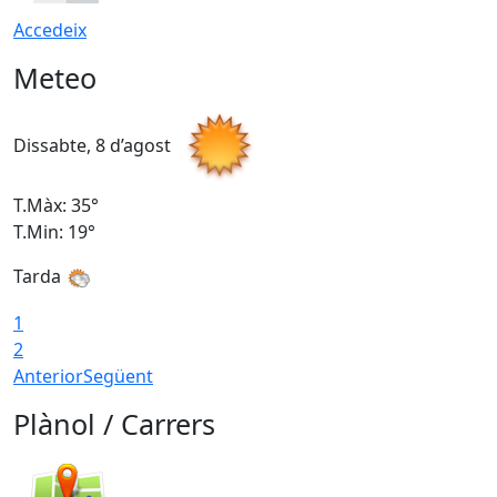
Accedeix
Meteo
Dissabte, 8 d’agost
D
T.Màx: 35°
T
T.Min: 19°
T
Tarda
1
2
Anterior
Següent
Plànol / Carrers