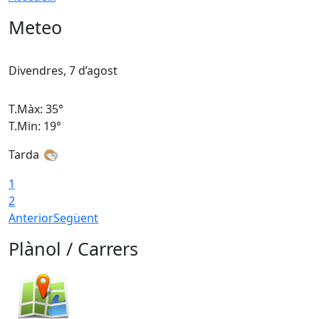
Meteo
Divendres, 7 d’agost
D
T.Màx: 35°
T
T.Min: 19°
T
Tarda
T
1
2
Anterior
Següent
Plànol / Carrers