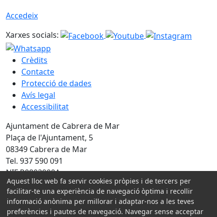
Accedeix
Xarxes socials:
Crèdits
Contacte
Protecció de dades
Avís legal
Accessibilitat
Ajuntament de Cabrera de Mar
Plaça de l'Ajuntament, 5
08349 Cabrera de Mar
Tel. 937 590 091
NIF P0802900A
Aquest lloc web fa servir cookies pròpies i de tercers per
Amb la col·laboració de:
facilitar-te una experiència de navegació òptima i recollir
informació anònima per millorar i adaptar-nos a les teves
preferències i pautes de navegació. Navegar sense acceptar