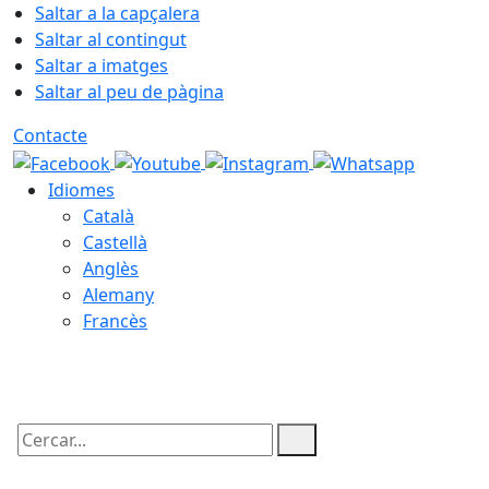
Saltar a la capçalera
Saltar al contingut
Saltar a imatges
Saltar al peu de pàgina
Contacte
Idiomes
Català
Castellà
Anglès
Alemany
Francès
06.08.2026 | 22:17
Cercar: