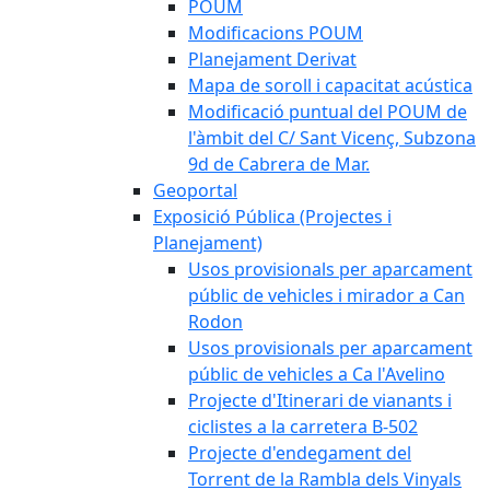
POUM
Modificacions POUM
Planejament Derivat
Mapa de soroll i capacitat acústica
Modificació puntual del POUM de
l'àmbit del C/ Sant Vicenç, Subzona
9d de Cabrera de Mar.
Geoportal
Exposició Pública (Projectes i
Planejament)
Usos provisionals per aparcament
públic de vehicles i mirador a Can
Rodon
Usos provisionals per aparcament
públic de vehicles a Ca l'Avelino
Projecte d'Itinerari de vianants i
ciclistes a la carretera B-502
Projecte d'endegament del
Torrent de la Rambla dels Vinyals