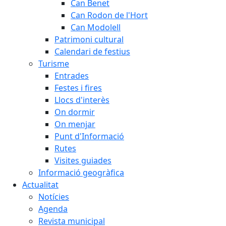
Can Benet
Can Rodon de l'Hort
Can Modolell
Patrimoni cultural
Calendari de festius
Turisme
Entrades
Festes i fires
Llocs d'interès
On dormir
On menjar
Punt d'Informació
Rutes
Visites guiades
Informació geogràfica
Actualitat
Notícies
Agenda
Revista municipal