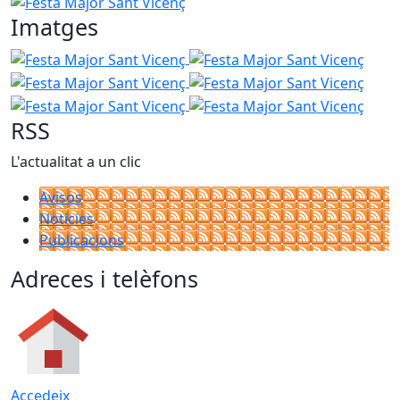
Festa Major Sant Vicenç
Imatges
Festa Major Sant Vicenç
Festa Major Sant Vicenç
Festa
Festa Major Sant Vicenç
Festa
Festa Major Sant Vicenç
RSS
L'actualitat a un clic
Avisos
Notícies
Publicacions
Adreces i telèfons
Accedeix