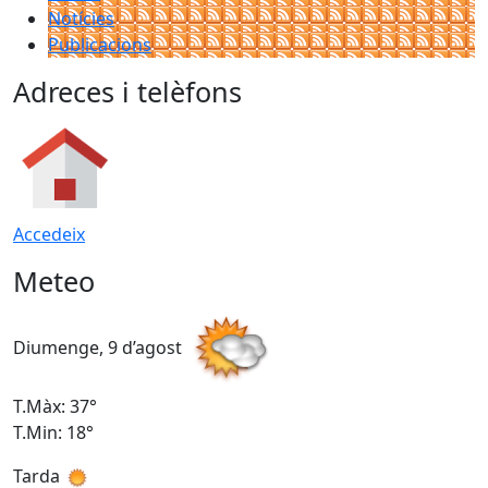
Notícies
Publicacions
Adreces i telèfons
Accedeix
Meteo
Diumenge, 9 d’agost
D
T.Màx: 37°
T
T.Min: 18°
T
Tarda
T