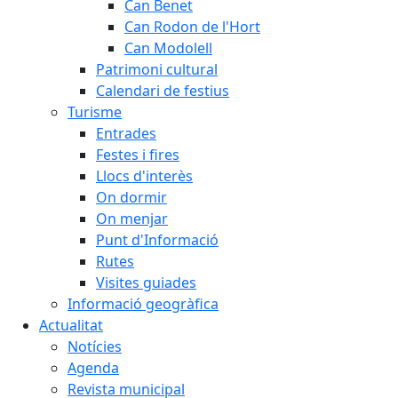
Can Benet
Can Rodon de l'Hort
Can Modolell
Patrimoni cultural
Calendari de festius
Turisme
Entrades
Festes i fires
Llocs d'interès
On dormir
On menjar
Punt d'Informació
Rutes
Visites guiades
Informació geogràfica
Actualitat
Notícies
Agenda
Revista municipal