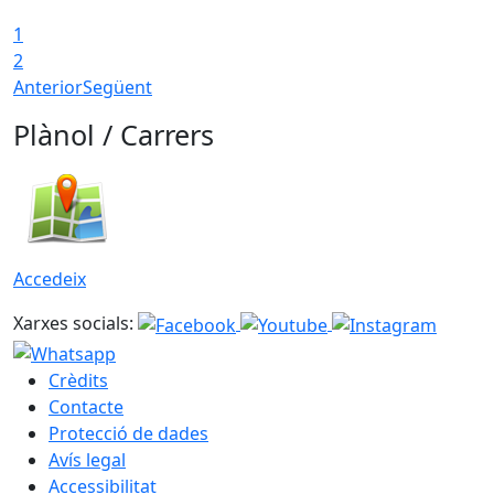
1
2
Anterior
Següent
Plànol / Carrers
Accedeix
Xarxes socials:
Crèdits
Contacte
Protecció de dades
Avís legal
Accessibilitat