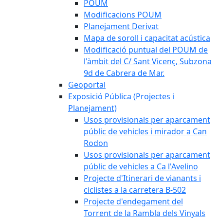
POUM
Modificacions POUM
Planejament Derivat
Mapa de soroll i capacitat acústica
Modificació puntual del POUM de
l'àmbit del C/ Sant Vicenç, Subzona
9d de Cabrera de Mar.
Geoportal
Exposició Pública (Projectes i
Planejament)
Usos provisionals per aparcament
públic de vehicles i mirador a Can
Rodon
Usos provisionals per aparcament
públic de vehicles a Ca l'Avelino
Projecte d'Itinerari de vianants i
ciclistes a la carretera B-502
Projecte d'endegament del
Torrent de la Rambla dels Vinyals