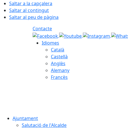
Saltar a la capçalera
Saltar al contingut
Saltar al peu de pàgina
Contacte
Idiomes
Català
Castellà
Anglès
Alemany
Francès
08.08.2026 | 07:53
Ajuntament
Salutació de l'Alcalde