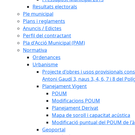
Resultats electorals
Ple municipal
Plans i reglaments
Anuncis / Edictes
Perfil del contractant
Pla d'Acció Municipal (PAM)
Normativa
Ordenances
Urbanisme
Projecte d'obres i usos provisionals consi
Antoni Gaudí 3, naus 3, 4, 6, 7 i 8 del Pol
Planejament Vigent
POUM
Modificacions POUM
Planejament Derivat
Mapa de soroll i capacitat acústica
Modificació puntual del POUM de l'à
Geoportal