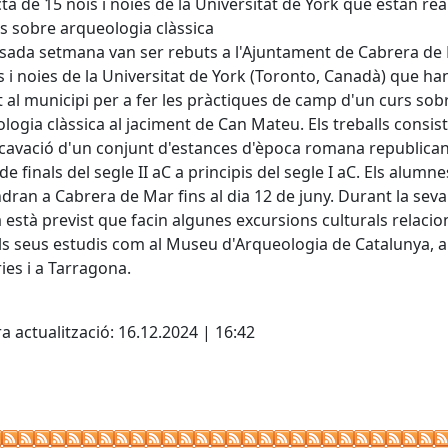
cta de 15 nois i noies de la Universitat de York que estan rea
s sobre arqueologia clàssica
sada setmana van ser rebuts a l'Ajuntament de Cabrera de
s i noies de la Universitat de York (Toronto, Canadà) que ha
t al municipi per a fer les pràctiques de camp d'un curs sob
logia clàssica al jaciment de Can Mateu. Els treballs consis
xcavació d'un conjunt d'estances d'època romana republica
de finals del segle II aC a principis del segle I aC. Els alumne
ran a Cabrera de Mar fins al dia 12 de juny. Durant la seva
 està previst que facin algunes excursions culturals relaci
s seus estudis com al Museu d'Arqueologia de Catalunya, a
es i a Tarragona.
cebook
X
a actualització: 16.12.2024 | 16:42