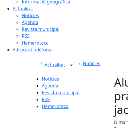
Informació geogràfica
Actualitat
Notícies
Agenda
Revista municipal
RSS
Hemeroteca
Adreces i telèfons
Notícies
Actualitat
Al
Notícies
Agenda
pr
Revista municipal
RSS
ja
Hemeroteca
Dimart