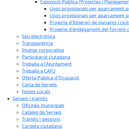
Exposició Pública (Projectes i Planejamen
Usos provisionals per aparcament pú
Usos provisionals per aparcament púb
Projecte d'Itinerari de vianants i cicl
Projecte d'endegament del Torrent d
Seu electrònica
Transparència
Imatge corporativa
Participació ciutadana
Treballa a l'Ajuntament
Treballa a CAFU
Oferta Pública d'Ocupació
Carta de Serveis
Festes Locals
Serveis i tràmits
Oficines municipals
Catàleg de Serveis
Tràmits i gestions
Carpeta ciutadana