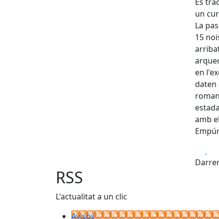
Es tra
un cur
La pas
15 noi
arriba
arqueo
en l'e
daten 
romand
estada
amb el
Empúri
Fa
Darrer
RSS
L'actualitat a un clic
Avisos