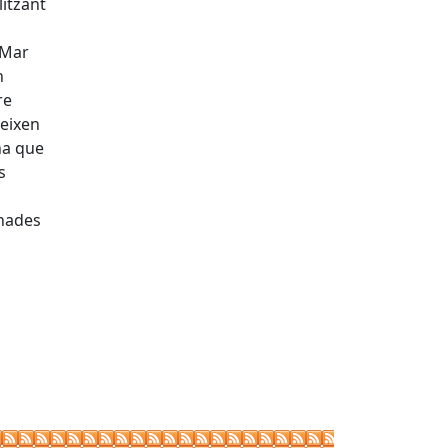
litzant
 Mar
n
re
teixen
na que
s
onades