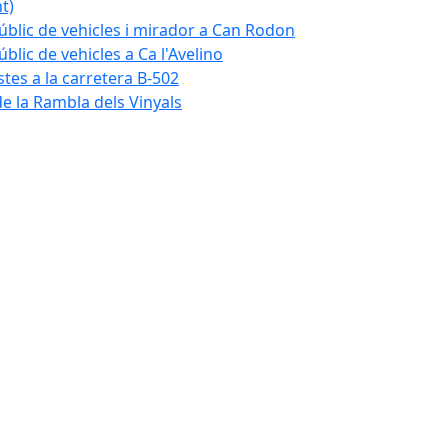
t)
blic de vehicles i mirador a Can Rodon
lic de vehicles a Ca l'Avelino
istes a la carretera B-502
e la Rambla dels Vinyals