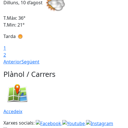
Dilluns, 10 d’agost
D
T.Màx: 36°
T
T.Min: 21°
T
Tarda
T
1
2
Anterior
Següent
Plànol / Carrers
Accedeix
Xarxes socials: