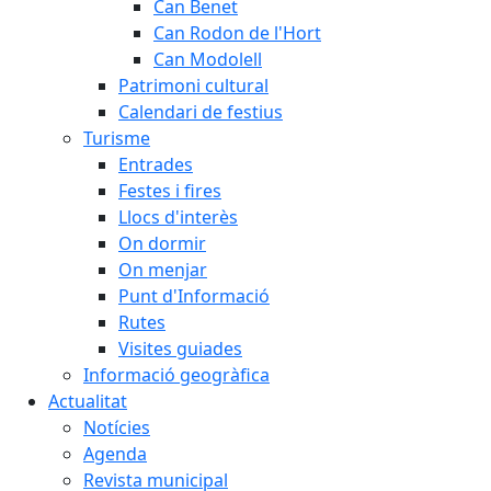
Can Benet
Can Rodon de l'Hort
Can Modolell
Patrimoni cultural
Calendari de festius
Turisme
Entrades
Festes i fires
Llocs d'interès
On dormir
On menjar
Punt d'Informació
Rutes
Visites guiades
Informació geogràfica
Actualitat
Notícies
Agenda
Revista municipal