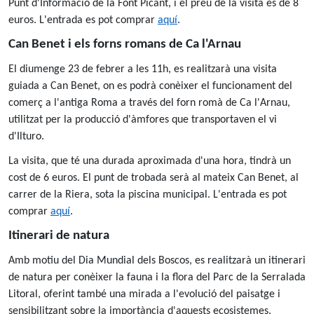
Punt d'Informació de la Font Picant, i el preu de la visita és de 8
euros. L'entrada es pot comprar
aquí
.
Can Benet i els forns romans de Ca l'Arnau
El diumenge 23 de febrer a les 11h, es realitzarà una visita
guiada a Can Benet, on es podrà conèixer el funcionament del
comerç a l'antiga Roma a través del forn romà de Ca l'Arnau,
utilitzat per la producció d'àmfores que transportaven el vi
d'Ilturo.
La visita, que té una durada aproximada d'una hora, tindrà un
cost de 6 euros. El punt de trobada serà al mateix Can Benet, al
carrer de la Riera, sota la piscina municipal. L'entrada es pot
comprar
aquí
.
Itinerari de natura
Amb motiu del Dia Mundial dels Boscos, es realitzarà un itinerari
de natura per conèixer la fauna i la flora del Parc de la Serralada
Litoral, oferint també una mirada a l'evolució del paisatge i
sensibilitzant sobre la importància d'aquests ecosistemes.