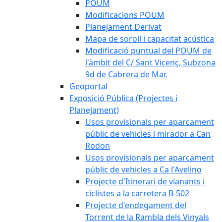
POUM
Modificacions POUM
Planejament Derivat
Mapa de soroll i capacitat acústica
Modificació puntual del POUM de
l'àmbit del C/ Sant Vicenç, Subzona
9d de Cabrera de Mar.
Geoportal
Exposició Pública (Projectes i
Planejament)
Usos provisionals per aparcament
públic de vehicles i mirador a Can
Rodon
Usos provisionals per aparcament
públic de vehicles a Ca l'Avelino
Projecte d'Itinerari de vianants i
ciclistes a la carretera B-502
Projecte d'endegament del
Torrent de la Rambla dels Vinyals