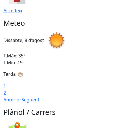
Accedeix
Meteo
Dissabte, 8 d’agost
D
T.Màx: 35°
T
T.Min: 19°
T
Tarda
1
2
Anterior
Següent
Plànol / Carrers