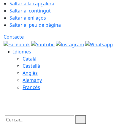
Saltar a la capçalera
Saltar al contingut
Saltar a enllaços
Saltar al peu de pàgina
Contacte
Idiomes
Català
Castellà
Anglès
Alemany
Francès
08.08.2026 | 01:39
Cercar: