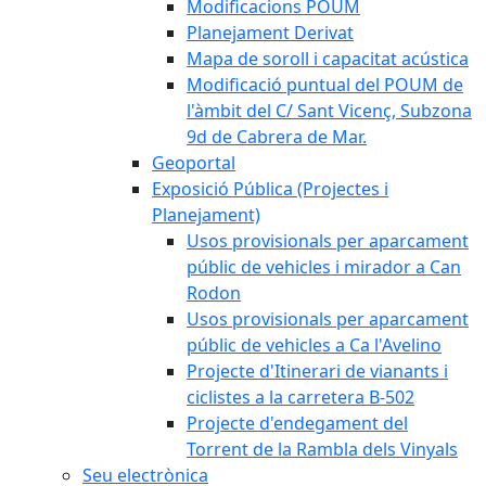
Modificacions POUM
Planejament Derivat
Mapa de soroll i capacitat acústica
Modificació puntual del POUM de
l'àmbit del C/ Sant Vicenç, Subzona
9d de Cabrera de Mar.
Geoportal
Exposició Pública (Projectes i
Planejament)
Usos provisionals per aparcament
públic de vehicles i mirador a Can
Rodon
Usos provisionals per aparcament
públic de vehicles a Ca l'Avelino
Projecte d'Itinerari de vianants i
ciclistes a la carretera B-502
Projecte d'endegament del
Torrent de la Rambla dels Vinyals
Seu electrònica