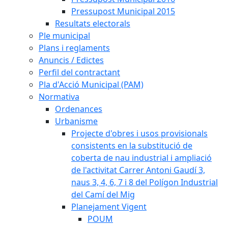
Pressupost Municipal 2015
Resultats electorals
Ple municipal
Plans i reglaments
Anuncis / Edictes
Perfil del contractant
Pla d'Acció Municipal (PAM)
Normativa
Ordenances
Urbanisme
Projecte d'obres i usos provisionals
consistents en la substitució de
coberta de nau industrial i ampliació
de l'activitat Carrer Antoni Gaudí 3,
naus 3, 4, 6, 7 i 8 del Polígon Industrial
del Camí del Mig
Planejament Vigent
POUM