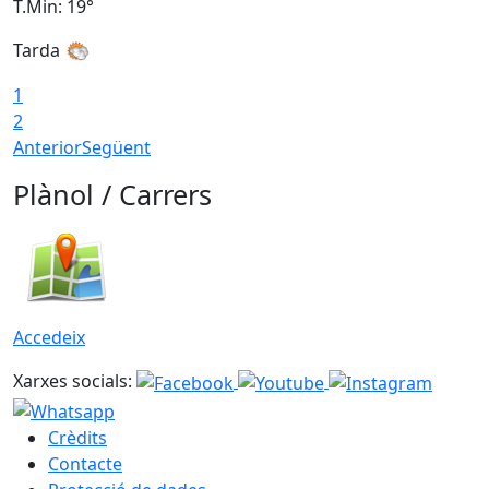
T.Min: 19°
T
Tarda
T
1
2
Anterior
Següent
Plànol / Carrers
Accedeix
Xarxes socials:
Crèdits
Contacte