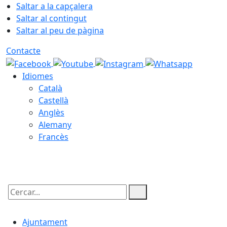
Saltar a la capçalera
Saltar al contingut
Saltar al peu de pàgina
Contacte
Idiomes
Català
Castellà
Anglès
Alemany
Francès
07.08.2026 | 03:11
Cercar:
Ajuntament