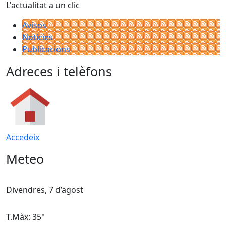
L'actualitat a un clic
Avisos
Notícies
Publicacions
Adreces i telèfons
Accedeix
Meteo
Divendres, 7 d’agost
D
T.Màx: 35°
T