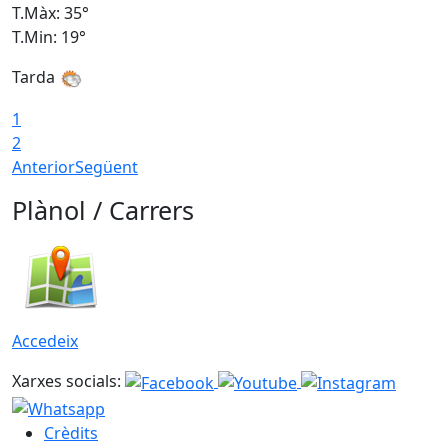
T.Màx: 35°
T
T.Min: 19°
T
Tarda
1
2
Anterior
Següent
Plànol / Carrers
Accedeix
Xarxes socials:
Crèdits