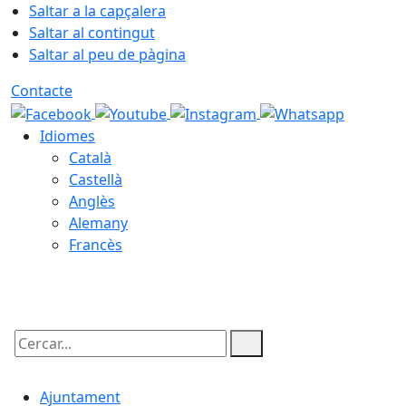
Saltar a la capçalera
Saltar al contingut
Saltar al peu de pàgina
Contacte
Idiomes
Català
Castellà
Anglès
Alemany
Francès
08.08.2026 | 09:55
Cercar:
Ajuntament