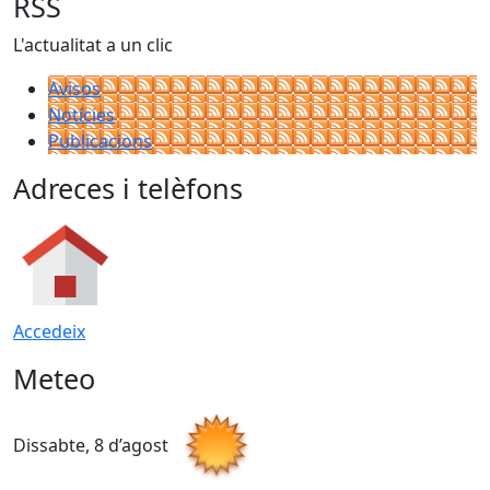
RSS
L'actualitat a un clic
Avisos
Notícies
Publicacions
Adreces i telèfons
Accedeix
Meteo
Dissabte, 8 d’agost
D