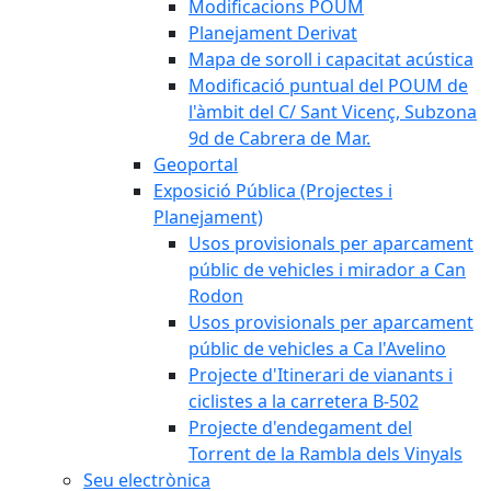
Modificacions POUM
Planejament Derivat
Mapa de soroll i capacitat acústica
Modificació puntual del POUM de
l'àmbit del C/ Sant Vicenç, Subzona
9d de Cabrera de Mar.
Geoportal
Exposició Pública (Projectes i
Planejament)
Usos provisionals per aparcament
públic de vehicles i mirador a Can
Rodon
Usos provisionals per aparcament
públic de vehicles a Ca l'Avelino
Projecte d'Itinerari de vianants i
ciclistes a la carretera B-502
Projecte d'endegament del
Torrent de la Rambla dels Vinyals
Seu electrònica