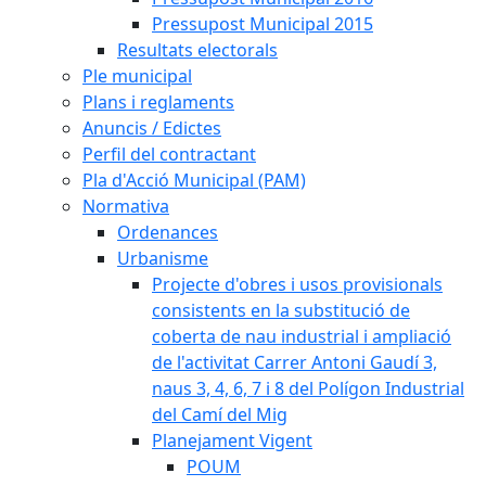
Pressupost Municipal 2015
Resultats electorals
Ple municipal
Plans i reglaments
Anuncis / Edictes
Perfil del contractant
Pla d'Acció Municipal (PAM)
Normativa
Ordenances
Urbanisme
Projecte d'obres i usos provisionals
consistents en la substitució de
coberta de nau industrial i ampliació
de l'activitat Carrer Antoni Gaudí 3,
naus 3, 4, 6, 7 i 8 del Polígon Industrial
del Camí del Mig
Planejament Vigent
POUM