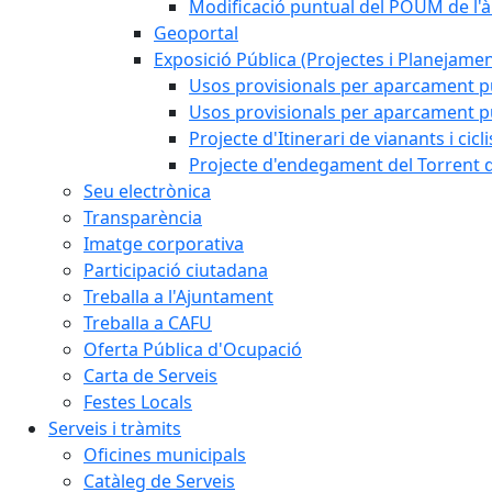
Modificació puntual del POUM de l'à
Geoportal
Exposició Pública (Projectes i Planejamen
Usos provisionals per aparcament pú
Usos provisionals per aparcament púb
Projecte d'Itinerari de vianants i cicl
Projecte d'endegament del Torrent d
Seu electrònica
Transparència
Imatge corporativa
Participació ciutadana
Treballa a l'Ajuntament
Treballa a CAFU
Oferta Pública d'Ocupació
Carta de Serveis
Festes Locals
Serveis i tràmits
Oficines municipals
Catàleg de Serveis