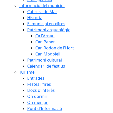
Informació del municipi
Cabrera de Mar
Història
El municipi en xifres
Patrimoni arqueològic
Ca l'Arnau
Can Benet
Can Rodon de l'Hort
Can Modolell
Patrimoni cultural
Calendari de festius
Turisme
Entrades
Festes i fires
Llocs d'interès
On dormir
On menjar
Punt d'Informació