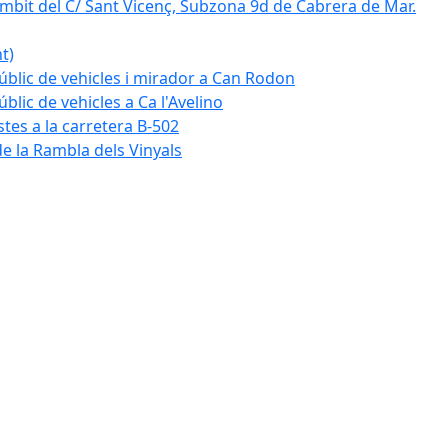
mbit del C/ Sant Vicenç, Subzona 9d de Cabrera de Mar.
t)
blic de vehicles i mirador a Can Rodon
lic de vehicles a Ca l'Avelino
istes a la carretera B-502
e la Rambla dels Vinyals