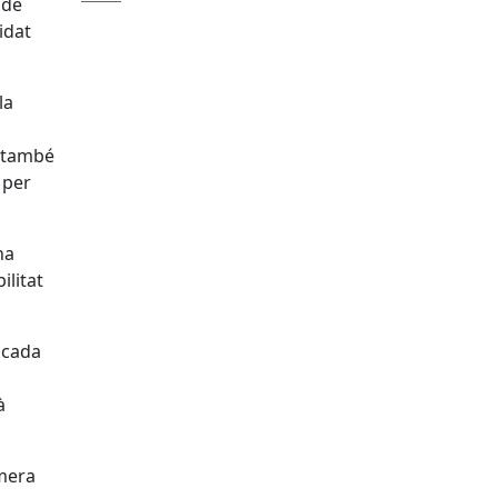
 de
idat
la
, també
 per
ha
ilitat
 cada
à
imera