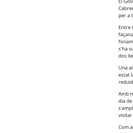
El Gov
Cabrer
per a t
Entre 
façana
foname
s'ha s
dos ll
Una al
estat 
reduïd
Amb mo
dia de
s'ampl
visitar
Com a