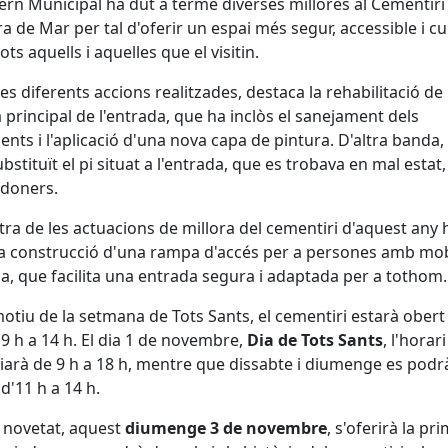
ern Municipal ha dut a terme diverses millores al Cementiri
a de Mar per tal d'oferir un espai més segur, accessible i cu
ots aquells i aquelles que el visitin.
les diferents accions realitzades, destaca la rehabilitació de 
 principal de l'entrada, que ha inclòs el sanejament dels
nts i l'aplicació d'una nova capa de pintura. D'altra banda
ubstituït el pi situat a l'entrada, que es trobava en mal estat,
edoners.
tra de les actuacions de millora del cementiri d'aquest any 
la construcció d'una rampa d'accés per a persones amb mob
a, que facilita una entrada segura i adaptada per a tothom.
tiu de la setmana de Tots Sants, el cementiri estarà obert
 9 h a 14 h. El dia 1 de novembre,
Dia de Tots Sants
, l'horari
iarà de 9 h a 18 h, mentre que dissabte i diumenge es podr
 d'11 h a 14 h.
 novetat, aquest
diumenge 3 de novembre
, s'oferirà la pr