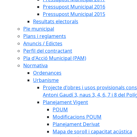
Pressupost Municipal 2016
Pressupost Municipal 2015
Resultats electorals
Ple municipal
Plans i reglaments
Anuncis / Edictes
Perfil del contractant
Pla d'Acció Municipal (PAM)
Normativa
Ordenances
Urbanisme
Projecte d'obres i usos provisionals consi
Antoni Gaudí 3, naus 3, 4, 6, 7 i 8 del Pol
Planejament Vigent
POUM
Modificacions POUM
Planejament Derivat
Mapa de soroll i capacitat acústica