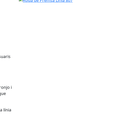
suaris
ronjo i
 que
a línia