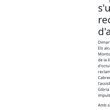
s'
re
d'
Dimart
Els al
Montse
de la 
d'octu
reclam
Cabrer
l'assi
Glòria
impuls
Amb si