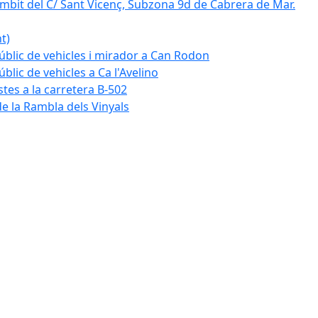
mbit del C/ Sant Vicenç, Subzona 9d de Cabrera de Mar.
t)
blic de vehicles i mirador a Can Rodon
lic de vehicles a Ca l'Avelino
istes a la carretera B-502
e la Rambla dels Vinyals