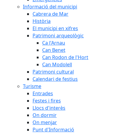
Informació del municipi
Cabrera de Mar
Història
El municipi en xifres
Patrimoni arqueològic
Ca l'Arnau
Can Benet
Can Rodon de l'Hort
Can Modolell
Patrimoni cultural
Calendari de festius
Turisme
Entrades
Festes i fires
Llocs d'interès
On dormir
On menjar
Punt d'Informació