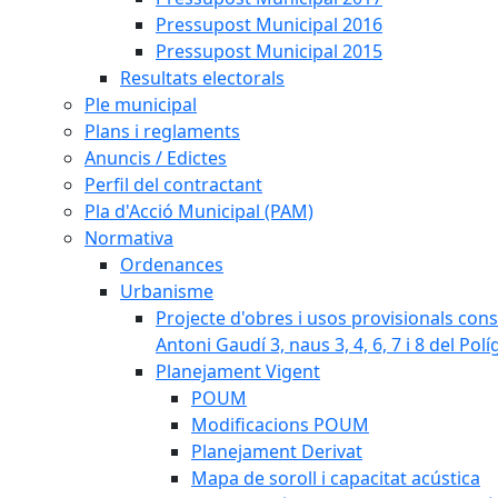
Pressupost Municipal 2016
Pressupost Municipal 2015
Resultats electorals
Ple municipal
Plans i reglaments
Anuncis / Edictes
Perfil del contractant
Pla d'Acció Municipal (PAM)
Normativa
Ordenances
Urbanisme
Projecte d'obres i usos provisionals consi
Antoni Gaudí 3, naus 3, 4, 6, 7 i 8 del Pol
Planejament Vigent
POUM
Modificacions POUM
Planejament Derivat
Mapa de soroll i capacitat acústica