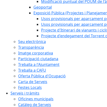
Modificació puntual del POUM de l'à
Geoportal
Exposició Pública (Projectes i Planejamen
Usos provisionals per aparcament pú
Usos provisionals per aparcament púb
Projecte d'Itinerari de vianants i cicl
Projecte d'endegament del Torrent d
Seu electrònica
Transparència
Imatge corporativa
Participació ciutadana
Treballa a l'Ajuntament
Treballa a CAFU
Oferta Pública d'Ocupació
Carta de Serveis
Festes Locals
Serveis i tràmits
Oficines municipals
Catàleg de Serveis