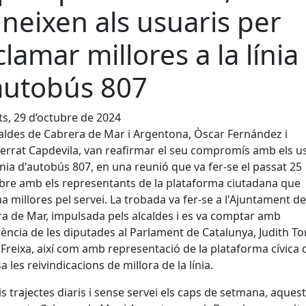
uneixen als usuaris per
clamar millores a la línia
autobús 807
s, 29 d’octubre de 2024
caldes de Cabrera de Mar i Argentona, Òscar Fernández i
rrat Capdevila, van reafirmar el seu compromís amb els u
línia d'autobús 807, en una reunió que va fer-se el passat 25
bre amb els representants de la plataforma ciutadana que
a millores pel servei. La trobada va fer-se a l'Ajuntament de
a de Mar, impulsada pels alcaldes i es va comptar amb
stència de les diputades al Parlament de Catalunya, Judith To
 Freixa, així com amb representació de la plataforma cívica
a les reivindicacions de millora de la línia.
s trajectes diaris i sense servei els caps de setmana, aquest