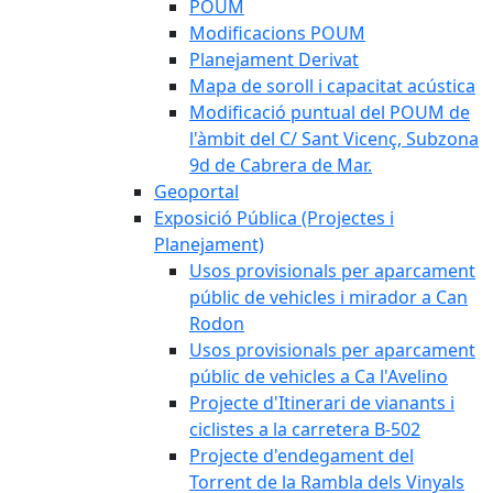
POUM
Modificacions POUM
Planejament Derivat
Mapa de soroll i capacitat acústica
Modificació puntual del POUM de
l'àmbit del C/ Sant Vicenç, Subzona
9d de Cabrera de Mar.
Geoportal
Exposició Pública (Projectes i
Planejament)
Usos provisionals per aparcament
públic de vehicles i mirador a Can
Rodon
Usos provisionals per aparcament
públic de vehicles a Ca l'Avelino
Projecte d'Itinerari de vianants i
ciclistes a la carretera B-502
Projecte d'endegament del
Torrent de la Rambla dels Vinyals