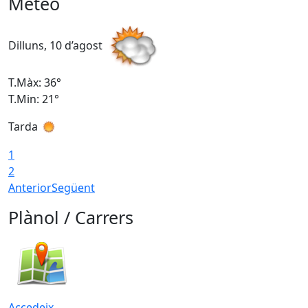
Meteo
Dilluns, 10 d’agost
D
T.Màx: 36°
T
T.Min: 21°
T
Tarda
T
1
2
Anterior
Següent
Plànol / Carrers
Accedeix