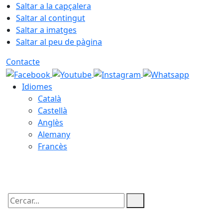
Saltar a la capçalera
Saltar al contingut
Saltar a imatges
Saltar al peu de pàgina
Contacte
Idiomes
Català
Castellà
Anglès
Alemany
Francès
10.08.2026 | 09:52
Cercar: