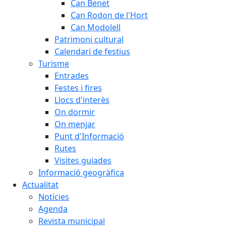
Can Benet
Can Rodon de l'Hort
Can Modolell
Patrimoni cultural
Calendari de festius
Turisme
Entrades
Festes i fires
Llocs d'interès
On dormir
On menjar
Punt d'Informació
Rutes
Visites guiades
Informació geogràfica
Actualitat
Notícies
Agenda
Revista municipal