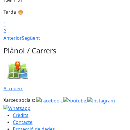
T.Min: 21°
T
Tarda
T
1
2
Anterior
Següent
Plànol / Carrers
Accedeix
Xarxes socials:
Crèdits
Contacte
Protecció de dades