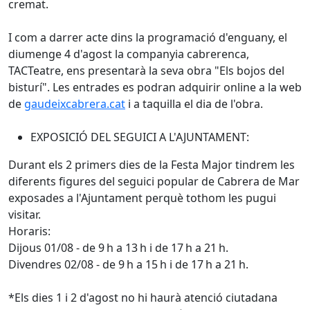
cremat.
I com a darrer acte dins la programació d'enguany, el
diumenge 4 d'agost la companyia cabrerenca,
TACTeatre, ens presentarà la seva obra "Els bojos del
bisturí". Les entrades es podran adquirir online a la web
de
gaudeixcabrera.cat
i a taquilla el dia de l'obra.
EXPOSICIÓ DEL SEGUICI A L'AJUNTAMENT:
Durant els 2 primers dies de la Festa Major tindrem les
diferents figures del seguici popular de Cabrera de Mar
exposades a l'Ajuntament perquè tothom les pugui
visitar.
Horaris:
Dijous 01/08 - de 9 h a 13 h i de 17 h a 21 h.
Divendres 02/08 - de 9 h a 15 h i de 17 h a 21 h.
*Els dies 1 i 2 d'agost no hi haurà atenció ciutadana