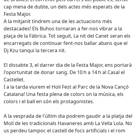
cap mena de dubte, un dels actes més esperats de la
Festa Major.
A la mitjanit tindrem una de les actuacions més
destacades! Els Buhos tornaran a fer-nos vibrar a la
plaça de la Fàbrica. Tot seguit, La nit del Canet seran els
encarregats de continuar fent-nos ballar abans que el
Dj Kzu tanqui la tercera nit.
El dissabte 3, el darrer dia de la Festa Major, ens portarà
l'oportunitat de donar sang. De 10 h a 14 h al Casal el
Castellet.
I a la tarda viurem el Holi Fest al Parc de la Nova Cançó
Catalana! Una festa plena de colors on la música, els
colors i el ball en són els protagonistes.
A la vesprada de l'últim dia podrem gaudir a la platja del
Molí de les tradicionals Havaneres amb La Vella Lola. No
us perdeu tampoc el castell de focs artificials i el rom