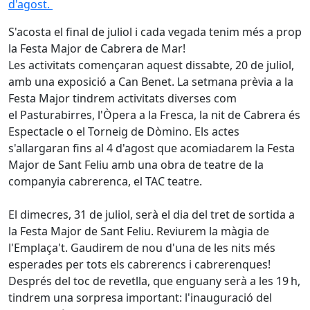
d'agost.
S'acosta el final de juliol i cada vegada tenim més a prop
la Festa Major de Cabrera de Mar!
Les activitats començaran aquest dissabte, 20 de juliol,
amb una exposició a Can Benet. La setmana prèvia a la
Festa Major tindrem activitats diverses com
el Pasturabirres, l'Òpera a la Fresca, la nit de Cabrera és
Espectacle o el Torneig de Dòmino. Els actes
s'allargaran fins al 4 d'agost que acomiadarem la Festa
Major de Sant Feliu amb una obra de teatre de la
companyia cabrerenca, el TAC teatre.
El dimecres, 31 de juliol, serà el dia del tret de sortida a
la Festa Major de Sant Feliu. Reviurem la màgia de
l'Emplaça't. Gaudirem de nou d'una de les nits més
esperades per tots els cabrerencs i cabrerenques!
Després del toc de revetlla, que enguany serà a les 19 h,
tindrem una sorpresa important: l'inauguració del