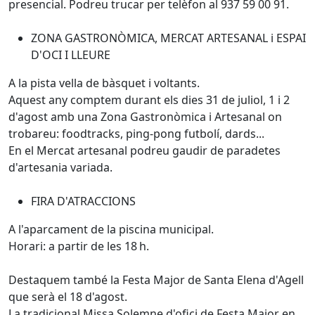
presencial. Podreu trucar per telèfon al 937 59 00 91.
ZONA GASTRONÒMICA, MERCAT ARTESANAL i ESPAI
D'OCI I LLEURE
A la pista vella de bàsquet i voltants.
Aquest any comptem durant els dies 31 de juliol, 1 i 2
d'agost amb una Zona Gastronòmica i Artesanal on
trobareu: foodtracks, ping-pong futbolí, dards...
En el Mercat artesanal podreu gaudir de paradetes
d'artesania variada.
FIRA D'ATRACCIONS
A l'aparcament de la piscina municipal.
Horari: a partir de les 18 h.
Destaquem també la Festa Major de Santa Elena d'Agell
que serà el 18 d'agost.
La tradicional Missa Solemne d'ofici de Festa Major en