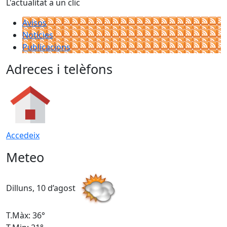
L'actualitat a un clic
Avisos
Notícies
Publicacions
Adreces i telèfons
Accedeix
Meteo
Dilluns, 10 d’agost
D
T.Màx: 36°
T