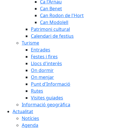
Ca l'Arnau
Can Benet
Can Rodon de l'Hort
Can Modolell
Patrimoni cultural
Calendari de festius
Turisme
Entrades
Festes i fires
Llocs d'interès
On dormir
On menjar
Punt d'Informació
Rutes
Visites guiades
Informació geogràfica
Actualitat
Notícies
Agenda