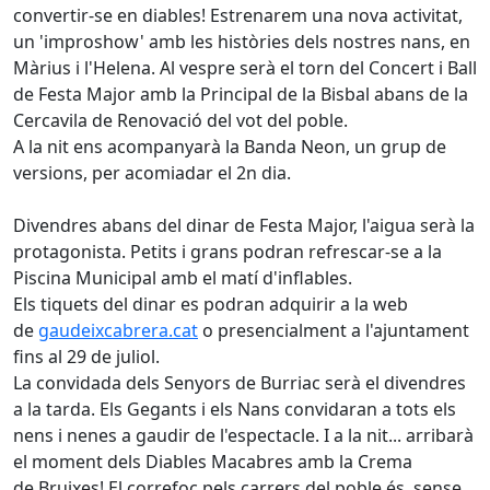
convertir-se en diables! Estrenarem una nova activitat,
un 'improshow' amb les històries dels nostres nans, en
Màrius i l'Helena. Al vespre serà el torn del Concert i Ball
de Festa Major amb la Principal de la Bisbal abans de la
Cercavila de Renovació del vot del poble.
A la nit ens acompanyarà la Banda Neon, un grup de
versions, per acomiadar el 2n dia.
Divendres abans del dinar de Festa Major, l'aigua serà la
protagonista. Petits i grans podran refrescar-se a la
Piscina Municipal amb el matí d'inflables.
Els tiquets del dinar es podran adquirir a la web
de
gaudeixcabrera.cat
o presencialment a l'ajuntament
fins al 29 de juliol.
La convidada dels Senyors de Burriac serà el divendres
a la tarda. Els Gegants i els Nans convidaran a tots els
nens i nenes a gaudir de l'espectacle. I a la nit... arribarà
el moment dels Diables Macabres amb la Crema
de Bruixes! El correfoc pels carrers del poble és, sense