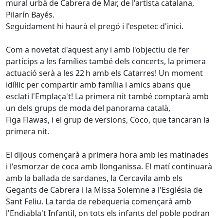
mural urbà de Cabrera de Mar, de l'artista catalana,
Pilarín Bayés.
Seguidament hi haurà el pregó i l'espetec d'inici.
Com a novetat d'aquest any i amb l'objectiu de fer
partícips a les famílies també dels concerts, la primera
actuació serà a les 22 h amb els Catarres! Un moment
idíl·lic per compartir amb família i amics abans que
esclati l'Emplaça't! La primera nit també comptarà amb
un dels grups de moda del panorama català,
Figa Flawas, i el grup de versions, Coco, que tancaran la
primera nit.
El dijous començarà a primera hora amb les matinades
i l'esmorzar de coca amb llonganissa. El matí continuarà
amb la ballada de sardanes, la Cercavila amb els
Gegants de Cabrera i la Missa Solemne a l'Església de
Sant Feliu. La tarda de rebequeria començarà amb
l'Endiabla't Infantil, on tots els infants del poble podran