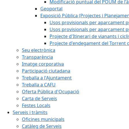
Modificació puntual del POUM de l'à
Geoportal
Exposició Pública (Projectes i Planejamen
Usos provisionals per aparcament pú
Usos provisionals per aparcament púb
Projecte d'Itinerari de vianants i cicl
Projecte d'endegament del Torrent d
Seu electrònica
Transparència
Imatge corporativa
Participació ciutadana
Treballa a l'Ajuntament
Treballa a CAFU
Oferta Pública d'Ocupació
Carta de Serveis
Festes Locals
Serveis i tràmits
Oficines municipals
Catàleg de Serveis