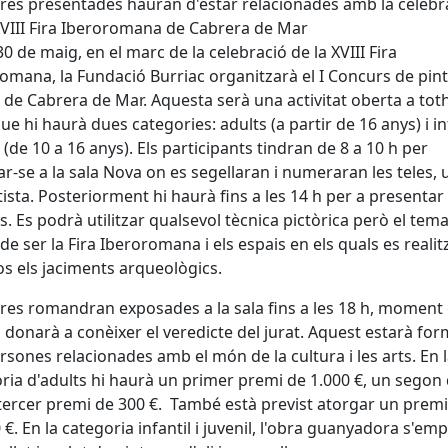
res presentades hauran d'estar relacionades amb la celebr
XVIII Fira Iberoromana de Cabrera de Mar
 30 de maig, en el marc de la celebració de la XVIII Fira
omana, la Fundació Burriac organitzarà el I Concurs de pin
 de Cabrera de Mar. Aquesta serà una activitat oberta a to
que hi haurà dues categories: adults (a partir de 16 anys) i inf
l (de 10 a 16 anys). Els participants tindran de 8 a 10 h per
r-se a la sala Nova on es segellaran i numeraran les teles, 
tista. Posteriorment hi haurà fins a les 14 h per a presentar 
ls. Es podrà utilitzar qualsevol tècnica pictòrica però el tem
de ser la Fira Iberoromana i els espais en els quals es realit
os els jaciments arqueològics.
res romandran exposades a la sala fins a les 18 h, moment
 donarà a conèixer el veredicte del jurat. Aquest estarà for
rsones relacionades amb el món de la cultura i les arts. En 
ria d'adults hi haurà un primer premi de 1.000 €, un segon
 tercer premi de 300 €. També està previst atorgar un premi
 €. En la categoria infantil i juvenil, l'obra guanyadora s'em