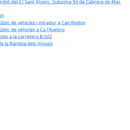
mbit del C/ Sant Vicenç, Subzona 9d de Cabrera de Mar.
t)
blic de vehicles i mirador a Can Rodon
lic de vehicles a Ca l'Avelino
istes a la carretera B-502
e la Rambla dels Vinyals