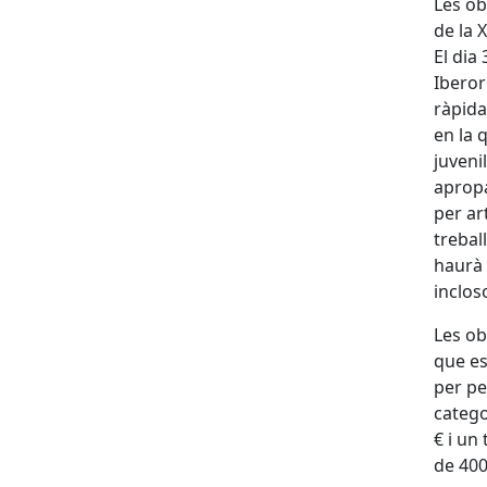
Les ob
de la 
El dia
Iberor
ràpida
en la 
juveni
apropa
per ar
trebal
haurà 
inclos
Les ob
que es
per pe
catego
€ i un
de 400