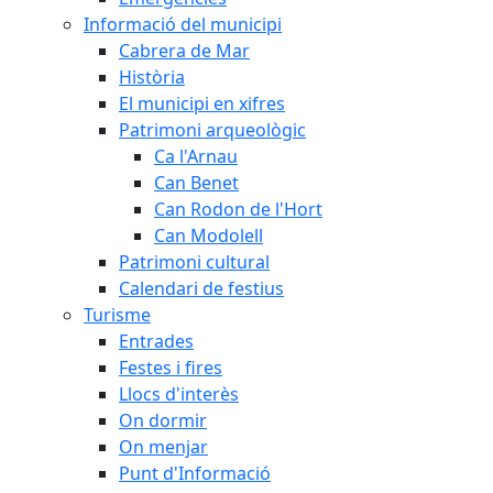
Informació del municipi
Cabrera de Mar
Història
El municipi en xifres
Patrimoni arqueològic
Ca l'Arnau
Can Benet
Can Rodon de l'Hort
Can Modolell
Patrimoni cultural
Calendari de festius
Turisme
Entrades
Festes i fires
Llocs d'interès
On dormir
On menjar
Punt d'Informació