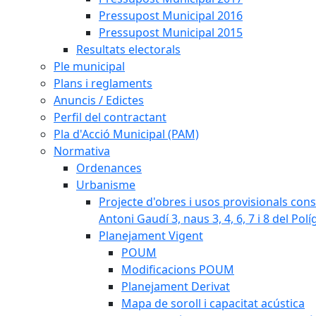
Pressupost Municipal 2016
Pressupost Municipal 2015
Resultats electorals
Ple municipal
Plans i reglaments
Anuncis / Edictes
Perfil del contractant
Pla d'Acció Municipal (PAM)
Normativa
Ordenances
Urbanisme
Projecte d'obres i usos provisionals consi
Antoni Gaudí 3, naus 3, 4, 6, 7 i 8 del Pol
Planejament Vigent
POUM
Modificacions POUM
Planejament Derivat
Mapa de soroll i capacitat acústica