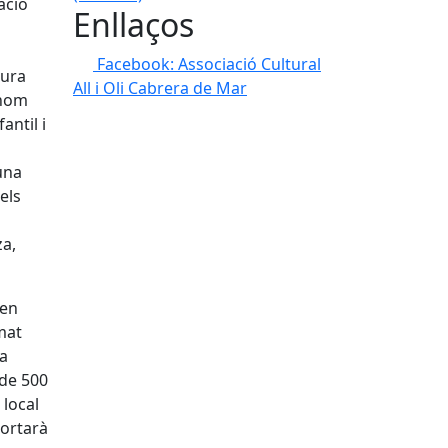
ació
Enllaços
Facebook: Associació Cultural
tura
All i Oli Cabrera de Mar
thom
antil i
una
els
a
za,
 en
mat
la
 de 500
 local
portarà