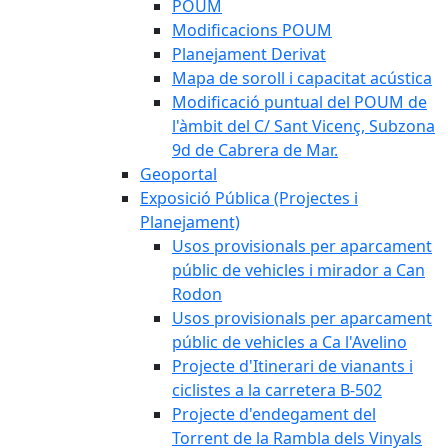
POUM
Modificacions POUM
Planejament Derivat
Mapa de soroll i capacitat acústica
Modificació puntual del POUM de
l'àmbit del C/ Sant Vicenç, Subzona
9d de Cabrera de Mar.
Geoportal
Exposició Pública (Projectes i
Planejament)
Usos provisionals per aparcament
públic de vehicles i mirador a Can
Rodon
Usos provisionals per aparcament
públic de vehicles a Ca l'Avelino
Projecte d'Itinerari de vianants i
ciclistes a la carretera B-502
Projecte d'endegament del
Torrent de la Rambla dels Vinyals