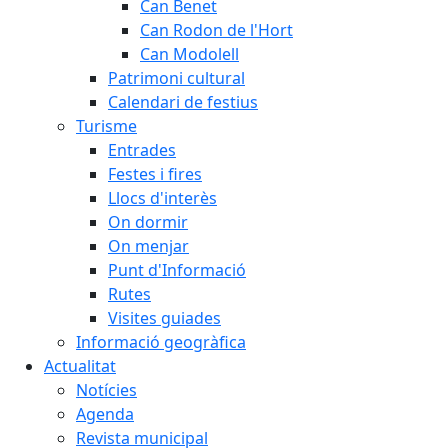
Can Benet
Can Rodon de l'Hort
Can Modolell
Patrimoni cultural
Calendari de festius
Turisme
Entrades
Festes i fires
Llocs d'interès
On dormir
On menjar
Punt d'Informació
Rutes
Visites guiades
Informació geogràfica
Actualitat
Notícies
Agenda
Revista municipal