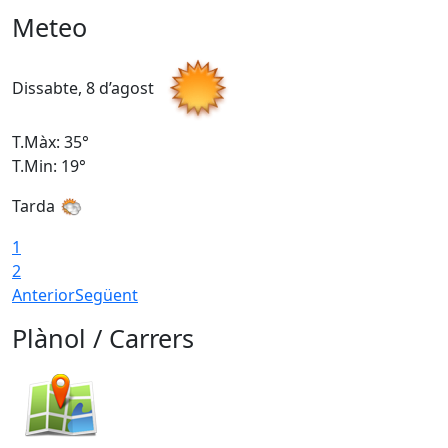
Meteo
Dissabte, 8 d’agost
D
T.Màx: 35°
T
T.Min: 19°
T
Tarda
1
2
Anterior
Següent
Plànol / Carrers