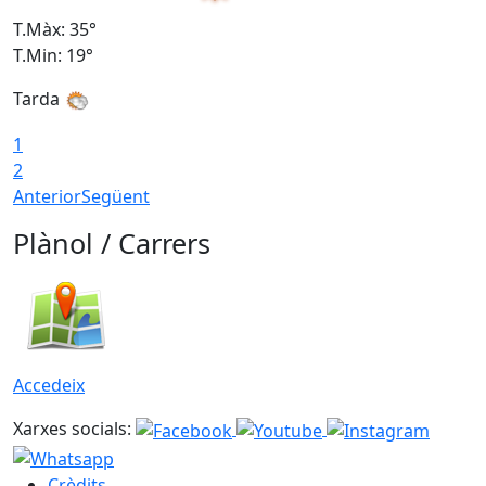
T.Màx: 35°
T
T.Min: 19°
T
Tarda
1
2
Anterior
Següent
Plànol / Carrers
Accedeix
Xarxes socials:
Crèdits