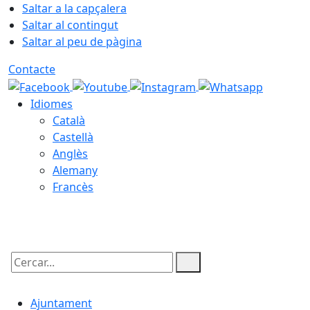
Saltar a la capçalera
Saltar al contingut
Saltar al peu de pàgina
Contacte
Idiomes
Català
Castellà
Anglès
Alemany
Francès
07.08.2026 | 15:11
Cercar:
Ajuntament