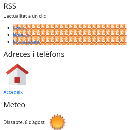
RSS
L'actualitat a un clic
Avisos
Notícies
Publicacions
Adreces i telèfons
Accedeix
Meteo
Dissabte, 8 d’agost
D