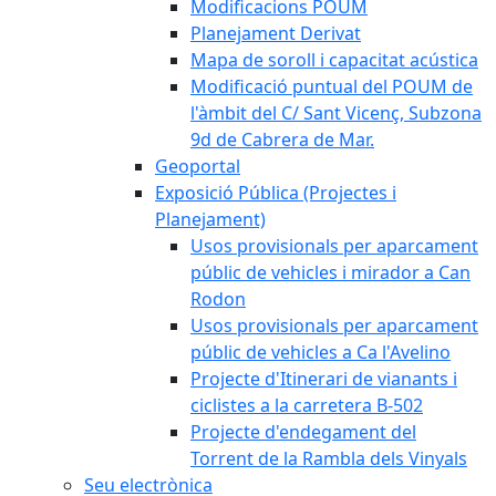
Modificacions POUM
Planejament Derivat
Mapa de soroll i capacitat acústica
Modificació puntual del POUM de
l'àmbit del C/ Sant Vicenç, Subzona
9d de Cabrera de Mar.
Geoportal
Exposició Pública (Projectes i
Planejament)
Usos provisionals per aparcament
públic de vehicles i mirador a Can
Rodon
Usos provisionals per aparcament
públic de vehicles a Ca l'Avelino
Projecte d'Itinerari de vianants i
ciclistes a la carretera B-502
Projecte d'endegament del
Torrent de la Rambla dels Vinyals
Seu electrònica