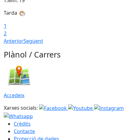
T.Min: 19°
T
Tarda
1
2
Anterior
Següent
Plànol / Carrers
Accedeix
Xarxes socials:
Crèdits
Contacte
Protecció de dades