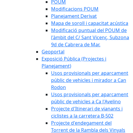
POUM
Modificacions POUM
Planejament Derivat
Mapa de soroll i capacitat acústica
Modificació puntual del POUM de
l'àmbit del C/ Sant Vicenç, Subzona
9d de Cabrera de Mar.
Geoportal
Exposició Pública (Projectes i
Planejament)
Usos provisionals per aparcament
públic de vehicles i mirador a Can
Rodon
Usos provisionals per aparcament
públic de vehicles a Ca l'Avelino
Projecte d'Itinerari de vianants i
ciclistes a la carretera B-502
Projecte d'endegament del
Torrent de la Rambla dels Vinyals