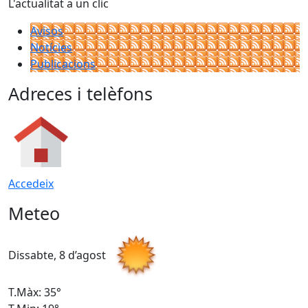
L'actualitat a un clic
Avisos
Notícies
Publicacions
Adreces i telèfons
Accedeix
Meteo
Dissabte, 8 d’agost
D
T.Màx: 35°
T