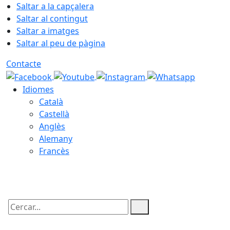
Saltar a la capçalera
Saltar al contingut
Saltar a imatges
Saltar al peu de pàgina
Contacte
Idiomes
Català
Castellà
Anglès
Alemany
Francès
07.08.2026 | 20:18
Cercar: