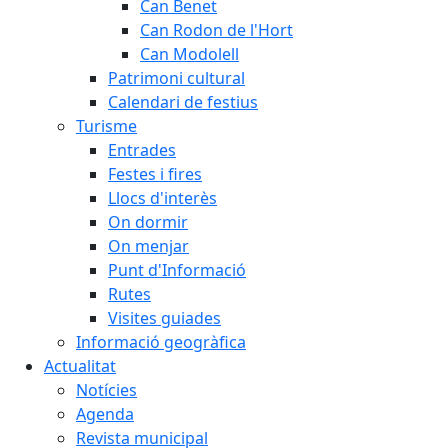
Can Benet
Can Rodon de l'Hort
Can Modolell
Patrimoni cultural
Calendari de festius
Turisme
Entrades
Festes i fires
Llocs d'interès
On dormir
On menjar
Punt d'Informació
Rutes
Visites guiades
Informació geogràfica
Actualitat
Notícies
Agenda
Revista municipal