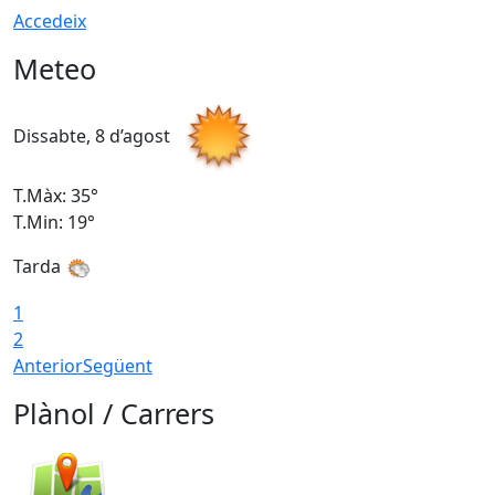
Accedeix
Meteo
Dissabte, 8 d’agost
D
T.Màx: 35°
T
T.Min: 19°
T
Tarda
1
2
Anterior
Següent
Plànol / Carrers