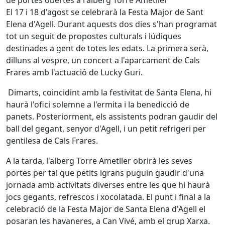
El 17 i 18 d'agost se celebrarà la Festa Major de Sant
Elena d'Agell. Durant aquests dos dies s'han programat
tot un seguit de propostes culturals i lúdiques
destinades a gent de totes les edats. La primera serà,
dilluns al vespre, un concert a l'aparcament de Cals
Frares amb l'actuació de Lucky Guri.
Dimarts, coincidint amb la festivitat de Santa Elena, hi
haurà l'ofici solemne a l'ermita i la benedicció de
panets. Posteriorment, els assistents podran gaudir del
ball del gegant, senyor d'Agell, i un petit refrigeri per
gentilesa de Cals Frares.
A la tarda, l'alberg Torre Ametller obrirà les seves
portes per tal que petits igrans puguin gaudir d'una
jornada amb activitats diverses entre les que hi haurà
jocs gegants, refrescos i xocolatada. El punt i final a la
celebració de la Festa Major de Santa Elena d'Agell el
posaran les havaneres, a Can Vivé, amb el grup Xarxa.