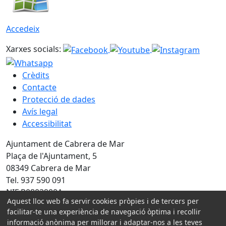
Accedeix
Xarxes socials:
Crèdits
Contacte
Protecció de dades
Avís legal
Accessibilitat
Ajuntament de Cabrera de Mar
Plaça de l'Ajuntament, 5
08349 Cabrera de Mar
Tel. 937 590 091
NIF P0802900A
Aquest lloc web fa servir cookies pròpies i de tercers per
Amb la col·laboració de:
facilitar-te una experiència de navegació òptima i recollir
informació anònima per millorar i adaptar-nos a les teves