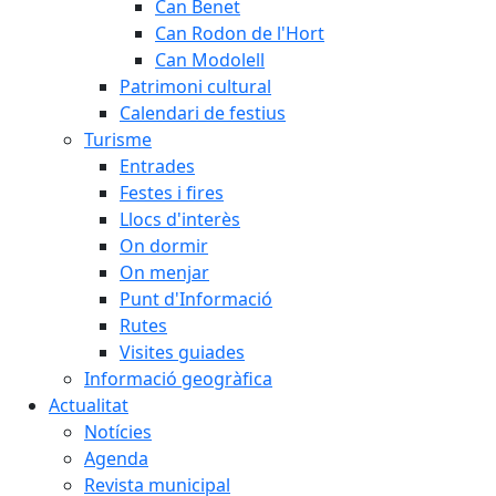
Can Benet
Can Rodon de l'Hort
Can Modolell
Patrimoni cultural
Calendari de festius
Turisme
Entrades
Festes i fires
Llocs d'interès
On dormir
On menjar
Punt d'Informació
Rutes
Visites guiades
Informació geogràfica
Actualitat
Notícies
Agenda
Revista municipal