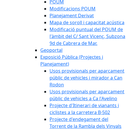
POUM
Modificacions POUM
Planejament Derivat
Mapa de soroll i capacitat acústica
Modificació puntual del POUM de
l'àmbit del C/ Sant Vicenç, Subzona
9d de Cabrera de Mar.
Geoportal
Exposició Pública (Projectes i
Planejament)
Usos provisionals per aparcament
públic de vehicles i mirador a Can
Rodon
Usos provisionals per aparcament
públic de vehicles a Ca l'Avelino
Projecte d'Itinerari de vianants i
ciclistes a la carretera B-502
Projecte d'endegament del
Torrent de la Rambla dels Vinyals