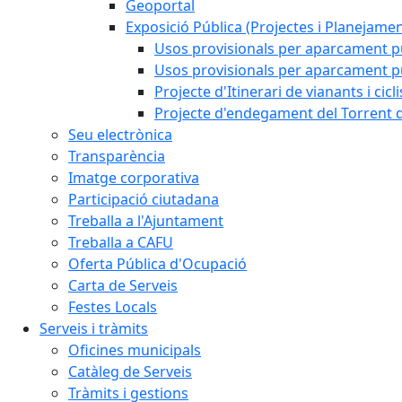
Geoportal
Exposició Pública (Projectes i Planejamen
Usos provisionals per aparcament pú
Usos provisionals per aparcament púb
Projecte d'Itinerari de vianants i cicl
Projecte d'endegament del Torrent d
Seu electrònica
Transparència
Imatge corporativa
Participació ciutadana
Treballa a l'Ajuntament
Treballa a CAFU
Oferta Pública d'Ocupació
Carta de Serveis
Festes Locals
Serveis i tràmits
Oficines municipals
Catàleg de Serveis
Tràmits i gestions