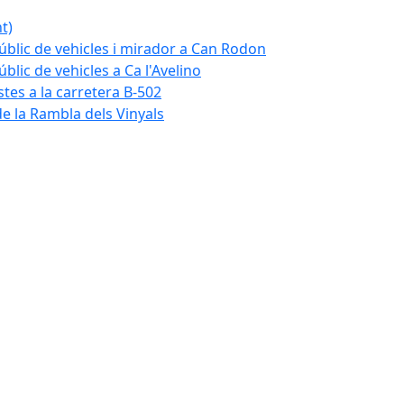
t)
blic de vehicles i mirador a Can Rodon
lic de vehicles a Ca l'Avelino
istes a la carretera B-502
e la Rambla dels Vinyals