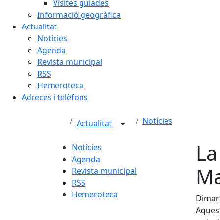
Visites guiades
Informació geogràfica
Actualitat
Notícies
Agenda
Revista municipal
RSS
Hemeroteca
Adreces i telèfons
Notícies
Actualitat
La
Notícies
Agenda
Ma
Revista municipal
RSS
Hemeroteca
Dimart
Aquest