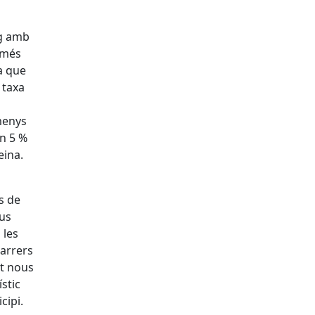
ig amb
omés
ra que
 taxa
menys
un 5 %
eina.
s de
ous
 les
darrers
at nous
stic
cipi.