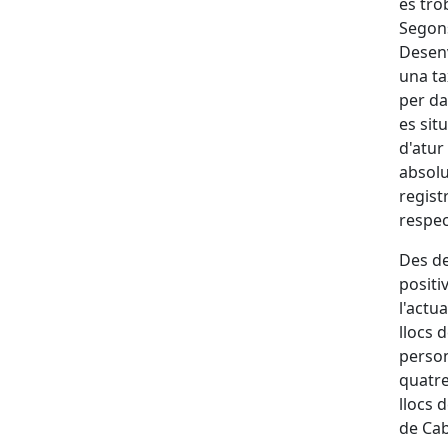
es tro
Segons
Desenv
una ta
per da
es sit
d'atur
absolu
regist
respec
Des de
positi
l'actu
llocs 
person
quatre
llocs 
de Cab