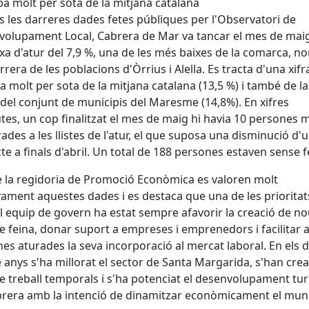
ba molt per sota de la mitjana catalana
 les darreres dades fetes públiques per l'Observatori de
olupament Local, Cabrera de Mar va tancar el mes de ma
xa d'atur del 7,9 %, una de les més baixes de la comarca, n
rrera de les poblacions d'Òrrius i Alella. Es tracta d'una xif
ua molt per sota de la mitjana catalana (13,5 %) i també de la
 del conjunt de municipis del Maresme (14,8%). En xifres
tes, un cop finalitzat el mes de maig hi havia 10 persones 
rades a les llistes de l'atur, el que suposa una disminució d'
te a finals d'abril. Un total de 188 persones estaven sense f
 la regidoria de Promoció Econòmica es valoren molt
vament aquestes dades i es destaca que una de les prioritat
al equip de govern ha estat sempre afavorir la creació de n
de feina, donar suport a empreses i emprenedors i facilitar a
es aturades la seva incorporació al mercat laboral. En els 
 anys s'ha millorat el sector de Santa Margarida, s'han cre
de treball temporals i s'ha potenciat el desenvolupament turí
rera amb la intenció de dinamitzar econòmicament el muni