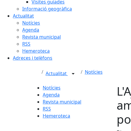
Visites guiades
Informació geogràfica
Actualitat
Notícies
Agenda
Revista municipal
RSS
Hemeroteca
Adreces i telèfons
Notícies
Actualitat
L'
Notícies
Agenda
am
Revista municipal
RSS
po
Hemeroteca