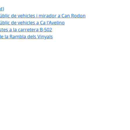
t)
blic de vehicles i mirador a Can Rodon
lic de vehicles a Ca l'Avelino
istes a la carretera B-502
e la Rambla dels Vinyals