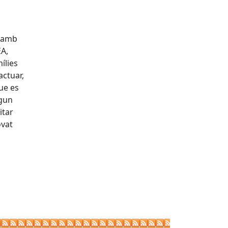
ó amb
EA,
ílies
actuar,
ue es
lgun
itar
ovat