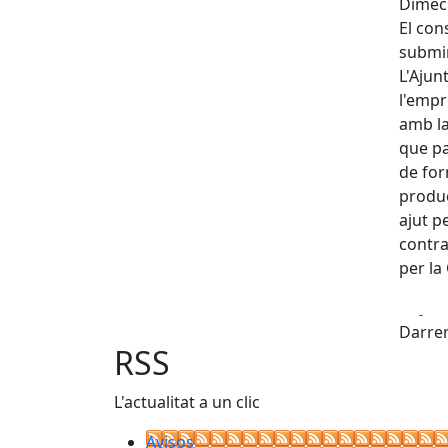
Dimecr
El con
submin
L'Ajun
l'empr
amb la
que pa
de for
produe
ajut p
contra
per la
Fa
Darrer
RSS
L'actualitat a un clic
Avisos