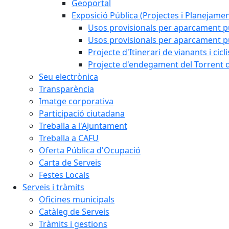
Geoportal
Exposició Pública (Projectes i Planejamen
Usos provisionals per aparcament pú
Usos provisionals per aparcament púb
Projecte d'Itinerari de vianants i cicl
Projecte d'endegament del Torrent d
Seu electrònica
Transparència
Imatge corporativa
Participació ciutadana
Treballa a l'Ajuntament
Treballa a CAFU
Oferta Pública d'Ocupació
Carta de Serveis
Festes Locals
Serveis i tràmits
Oficines municipals
Catàleg de Serveis
Tràmits i gestions