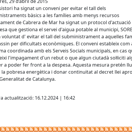
es, 29 d’abril de 2015
sistori ha signat un conveni per evitar el tall dels
istraments bàsics a les famílies amb menys recursos
tament de Cabrera de Mar ha signat un protocol d'actuaci
esa que gestiona el servei d'aigua potable al municipi, SOR
 voluntat d' evitar el tall del subministrament a aquelles fam
ssin per dificultats econòmiques. El conveni estableix com 
ma coordinada amb els Serveis Socials municipals, en cas q
ixi l'impagament d'un rebut o que algun ciutadà sol·liciti a
er a poder fer front a la despesa. Aquesta mesura pretén llu
 la pobresa energètica i donar continuïtat al decret llei apr
 Generalitat de Catalunya.
cebook
X
a actualització: 16.12.2024 | 16:42