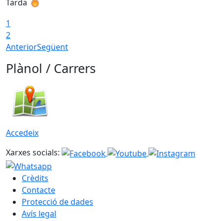
Tarda
T
1
2
Anterior
Següent
Plànol / Carrers
Accedeix
Xarxes socials:
Crèdits
Contacte
Protecció de dades
Avís legal