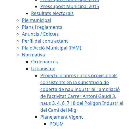
Pressupost Municipal 2015
Resultats electorals
Ple municipal
Plans i reglaments
Anuncis / Edictes
Perfil del contractant
Pla d'Acció Municipal (PAM)
Normativa
Ordenances
Urbanisme
Projecte d'obres i usos provisionals
consistents en la substitució de
coberta de nau industrial i ampliació
de l'activitat Carrer Antoni Gaudí 3,
naus 3, 4, 6, 7 i 8 del Polígon Industrial
del Camí del Mig
Planejament Vigent
POUM