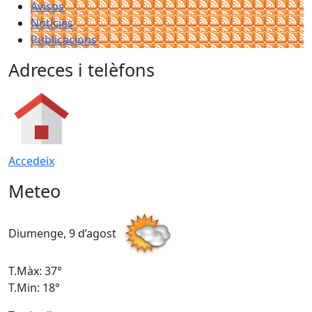
Avisos
Notícies
Publicacions
Adreces i telèfons
Accedeix
Meteo
Diumenge, 9 d’agost
D
T.Màx: 37°
T
T.Min: 18°
T