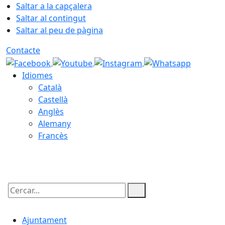
Saltar a la capçalera
Saltar al contingut
Saltar al peu de pàgina
Contacte
Idiomes
Català
Castellà
Anglès
Alemany
Francès
09.08.2026 | 10:43
Cercar:
Ajuntament