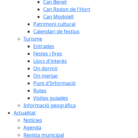
Can Benet
Can Rodon de l'Hort
Can Modolell
Patrimoni cultural
Calendari de festius
Turisme
Entrades
Festes i fires
Llocs d'interès
On dormir
On menjar
Punt d'Informació
Rutes
Visites guiades
Informació geogràfica
Actualitat
Notícies
Agenda
Revista municipal