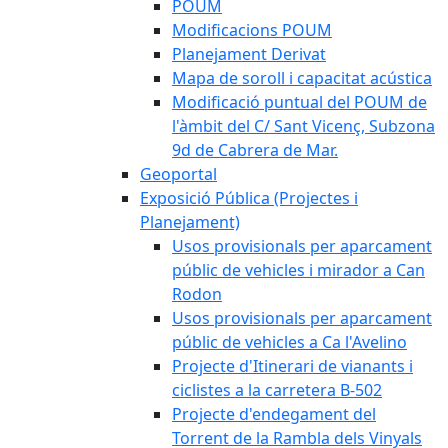
POUM
Modificacions POUM
Planejament Derivat
Mapa de soroll i capacitat acústica
Modificació puntual del POUM de
l'àmbit del C/ Sant Vicenç, Subzona
9d de Cabrera de Mar.
Geoportal
Exposició Pública (Projectes i
Planejament)
Usos provisionals per aparcament
públic de vehicles i mirador a Can
Rodon
Usos provisionals per aparcament
públic de vehicles a Ca l'Avelino
Projecte d'Itinerari de vianants i
ciclistes a la carretera B-502
Projecte d'endegament del
Torrent de la Rambla dels Vinyals