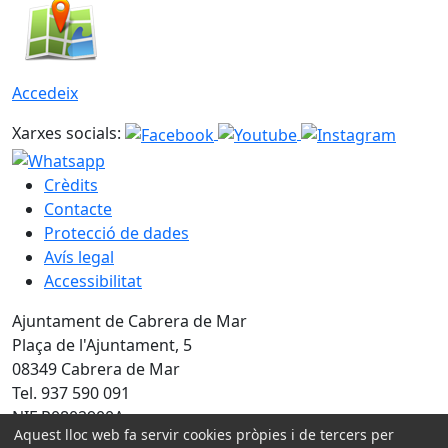
Accedeix
Xarxes socials:
Crèdits
Contacte
Protecció de dades
Avís legal
Accessibilitat
Ajuntament de Cabrera de Mar
Plaça de l'Ajuntament, 5
08349 Cabrera de Mar
Tel. 937 590 091
NIF P0802900A
Aquest lloc web fa servir cookies pròpies i de tercers per