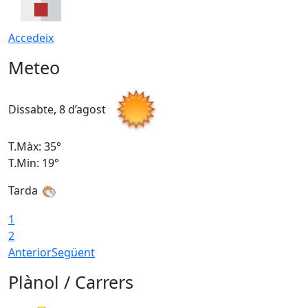
Accedeix
Meteo
Dissabte, 8 d’agost
D
T.Màx: 35°
T
T.Min: 19°
T
Tarda
1
2
Anterior
Següent
Plànol / Carrers