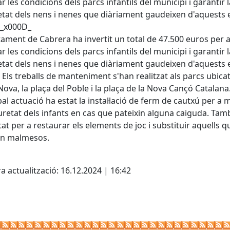
ar les condicions dels parcs infantils del municipi i garantir l
tat dels nens i nenes que diàriament gaudeixen d'aquests 
._x000D_
tament de Cabrera ha invertit un total de 47.500 euros per 
ar les condicions dels parcs infantils del municipi i garantir l
tat dels nens i nenes que diàriament gaudeixen d'aquests 
. Els treballs de manteniment s'han realitzat als parcs ubicat
Nova, la plaça del Poble i la plaça de la Nova Cançó Catalana
pal actuació ha estat la instal·lació de ferm de cautxú per a m
uretat dels infants en cas que pateixin alguna caiguda. Tam
tat per a restaurar els elements de joc i substituir aquells q
en malmesos.
cebook
X
a actualització: 16.12.2024 | 16:42