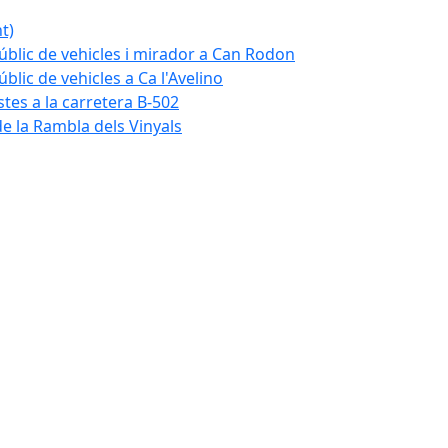
t)
blic de vehicles i mirador a Can Rodon
lic de vehicles a Ca l'Avelino
istes a la carretera B-502
e la Rambla dels Vinyals