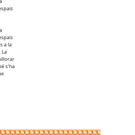
a
espais
a
a
espais
s a la
. La
illorar
bé s'ha
ue