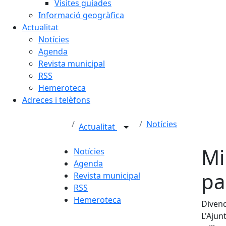
Visites guiades
Informació geogràfica
Actualitat
Notícies
Agenda
Revista municipal
RSS
Hemeroteca
Adreces i telèfons
Notícies
Actualitat
Mi
Notícies
Agenda
pa
Revista municipal
RSS
Hemeroteca
Divend
L'Ajun