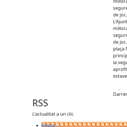
millor
segure
de joc
L'Ajun
millor
segure
de joc
plaça 
princi
la seg
aprofi
estav
Fa
Darrer
RSS
L'actualitat a un clic
Avisos