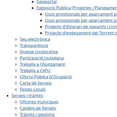
Geoportal
Exposició Pública (Projectes i Planejamen
Usos provisionals per aparcament pú
Usos provisionals per aparcament púb
Projecte d'Itinerari de vianants i cicl
Projecte d'endegament del Torrent d
Seu electrònica
Transparència
Imatge corporativa
Participació ciutadana
Treballa a l'Ajuntament
Treballa a CAFU
Oferta Pública d'Ocupació
Carta de Serveis
Festes Locals
Serveis i tràmits
Oficines municipals
Catàleg de Serveis
Tràmits i gestions