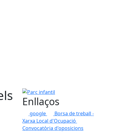
els
Parc infantil
Enllaços
google
Borsa de treball -
Xarxa Local d'Ocupació
Convocatòria d'oposicions
a