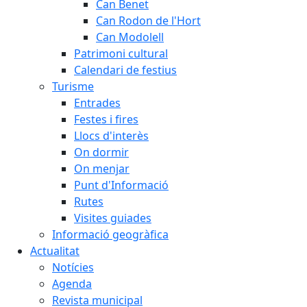
Can Benet
Can Rodon de l'Hort
Can Modolell
Patrimoni cultural
Calendari de festius
Turisme
Entrades
Festes i fires
Llocs d'interès
On dormir
On menjar
Punt d'Informació
Rutes
Visites guiades
Informació geogràfica
Actualitat
Notícies
Agenda
Revista municipal