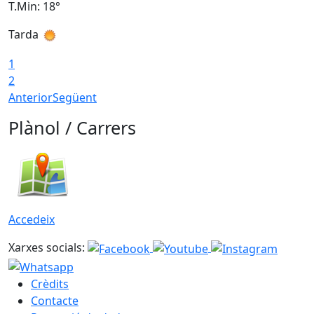
T.Min: 18°
T
Tarda
T
1
2
Anterior
Següent
Plànol / Carrers
Accedeix
Xarxes socials:
Crèdits
Contacte