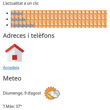
L'actualitat a un clic
Avisos
Notícies
Publicacions
Adreces i telèfons
Accedeix
Meteo
Diumenge, 9 d’agost
D
T.Màx: 37°
T