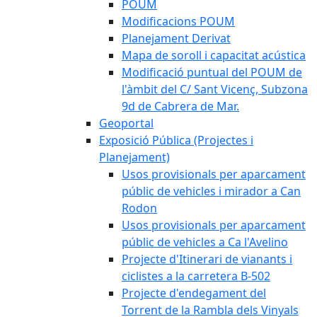
POUM
Modificacions POUM
Planejament Derivat
Mapa de soroll i capacitat acústica
Modificació puntual del POUM de
l'àmbit del C/ Sant Vicenç, Subzona
9d de Cabrera de Mar.
Geoportal
Exposició Pública (Projectes i
Planejament)
Usos provisionals per aparcament
públic de vehicles i mirador a Can
Rodon
Usos provisionals per aparcament
públic de vehicles a Ca l'Avelino
Projecte d'Itinerari de vianants i
ciclistes a la carretera B-502
Projecte d'endegament del
Torrent de la Rambla dels Vinyals