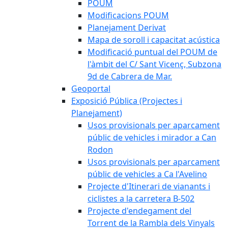
POUM
Modificacions POUM
Planejament Derivat
Mapa de soroll i capacitat acústica
Modificació puntual del POUM de
l'àmbit del C/ Sant Vicenç, Subzona
9d de Cabrera de Mar.
Geoportal
Exposició Pública (Projectes i
Planejament)
Usos provisionals per aparcament
públic de vehicles i mirador a Can
Rodon
Usos provisionals per aparcament
públic de vehicles a Ca l'Avelino
Projecte d'Itinerari de vianants i
ciclistes a la carretera B-502
Projecte d'endegament del
Torrent de la Rambla dels Vinyals