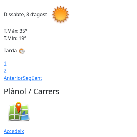
Dissabte, 8 d’agost
D
T.Màx: 35°
T
T.Min: 19°
T
Tarda
1
2
Anterior
Següent
Plànol / Carrers
Accedeix