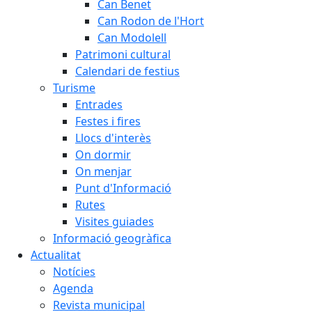
Can Benet
Can Rodon de l'Hort
Can Modolell
Patrimoni cultural
Calendari de festius
Turisme
Entrades
Festes i fires
Llocs d'interès
On dormir
On menjar
Punt d'Informació
Rutes
Visites guiades
Informació geogràfica
Actualitat
Notícies
Agenda
Revista municipal