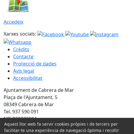
Accedeix
Xarxes socials:
Crèdits
Contacte
Protecció de dades
Avís legal
Accessibilitat
Ajuntament de Cabrera de Mar
Plaça de l'Ajuntament, 5
08349 Cabrera de Mar
Tel. 937 590 091
NIF P0802900A
Aquest lloc web fa servir cookies pròpies i de tercers per
Amb la col·laboració de:
facilitar-te una experiència de navegació òptima i recollir