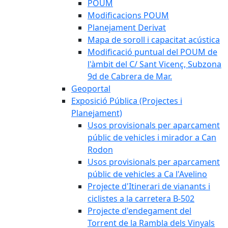
POUM
Modificacions POUM
Planejament Derivat
Mapa de soroll i capacitat acústica
Modificació puntual del POUM de
l'àmbit del C/ Sant Vicenç, Subzona
9d de Cabrera de Mar.
Geoportal
Exposició Pública (Projectes i
Planejament)
Usos provisionals per aparcament
públic de vehicles i mirador a Can
Rodon
Usos provisionals per aparcament
públic de vehicles a Ca l'Avelino
Projecte d'Itinerari de vianants i
ciclistes a la carretera B-502
Projecte d'endegament del
Torrent de la Rambla dels Vinyals