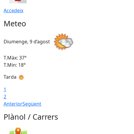
Accedeix
Meteo
Diumenge, 9 d’agost
D
T.Màx: 37°
T
T.Min: 18°
T
Tarda
T
1
2
Anterior
Següent
Plànol / Carrers