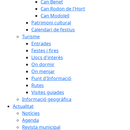
Can Benet
Can Rodon de l'Hort
Can Modolell
Patrimoni cultural
Calendari de festius
Turisme
Entrades
Festes i fires
Llocs d'interès
On dormir
On menjar
Punt d'Informació
Rutes
Visites guiades
Informació geogràfica
Actualitat
Notícies
Agenda
Revista municipal