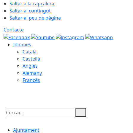
Saltar a la capçalera
Saltar al contingut
Saltar al peu de pàgina
Contacte
Idiomes
Català
Castellà
Anglès
Alemany
Francès
06.08.2026 | 18:59
Cercar:
Ajuntament