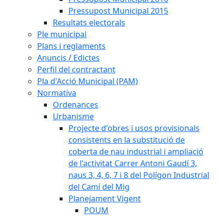
Pressupost Municipal 2015
Resultats electorals
Ple municipal
Plans i reglaments
Anuncis / Edictes
Perfil del contractant
Pla d'Acció Municipal (PAM)
Normativa
Ordenances
Urbanisme
Projecte d'obres i usos provisionals
consistents en la substitució de
coberta de nau industrial i ampliació
de l'activitat Carrer Antoni Gaudí 3,
naus 3, 4, 6, 7 i 8 del Polígon Industrial
del Camí del Mig
Planejament Vigent
POUM