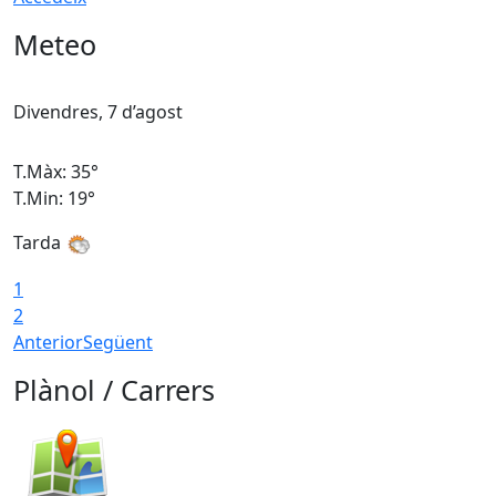
Meteo
Divendres, 7 d’agost
D
T.Màx: 35°
T
T.Min: 19°
T
Tarda
T
1
2
Anterior
Següent
Plànol / Carrers