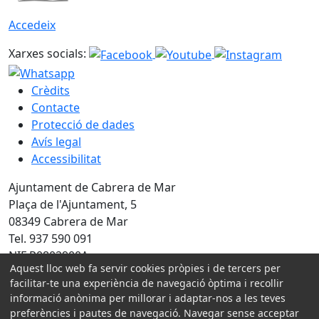
Accedeix
Xarxes socials:
Crèdits
Contacte
Protecció de dades
Avís legal
Accessibilitat
Ajuntament de Cabrera de Mar
Plaça de l'Ajuntament, 5
08349 Cabrera de Mar
Tel. 937 590 091
NIF P0802900A
Aquest lloc web fa servir cookies pròpies i de tercers per
Amb la col·laboració de:
facilitar-te una experiència de navegació òptima i recollir
informació anònima per millorar i adaptar-nos a les teves
preferències i pautes de navegació. Navegar sense acceptar