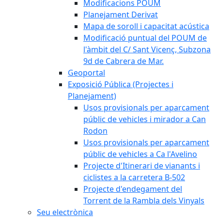
Modificacions POUM
Planejament Derivat
Mapa de soroll i capacitat acústica
Modificació puntual del POUM de
l'àmbit del C/ Sant Vicenç, Subzona
9d de Cabrera de Mar.
Geoportal
Exposició Pública (Projectes i
Planejament)
Usos provisionals per aparcament
públic de vehicles i mirador a Can
Rodon
Usos provisionals per aparcament
públic de vehicles a Ca l'Avelino
Projecte d'Itinerari de vianants i
ciclistes a la carretera B-502
Projecte d'endegament del
Torrent de la Rambla dels Vinyals
Seu electrònica