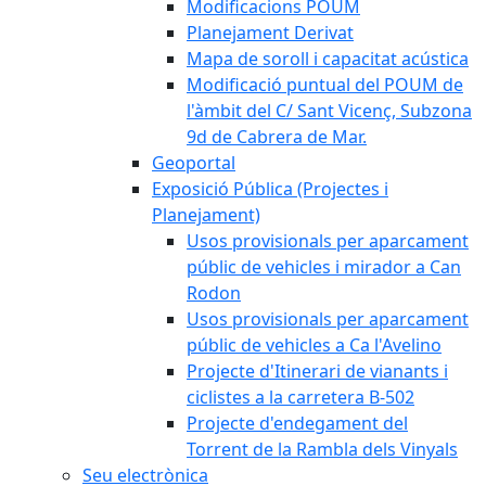
Modificacions POUM
Planejament Derivat
Mapa de soroll i capacitat acústica
Modificació puntual del POUM de
l'àmbit del C/ Sant Vicenç, Subzona
9d de Cabrera de Mar.
Geoportal
Exposició Pública (Projectes i
Planejament)
Usos provisionals per aparcament
públic de vehicles i mirador a Can
Rodon
Usos provisionals per aparcament
públic de vehicles a Ca l'Avelino
Projecte d'Itinerari de vianants i
ciclistes a la carretera B-502
Projecte d'endegament del
Torrent de la Rambla dels Vinyals
Seu electrònica