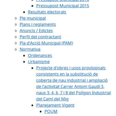
Pressupost Municipal 2015
Resultats electorals
Ple municipal
Plans i reglaments
Anuncis / Edictes
Perfil del contractant
Pla d'Acció Municipal (PAM)
Normativa
Ordenances
Urbanisme
Projecte d'obres i usos provisionals
consistents en la substitució de
coberta de nau industrial i ampliació
de l'activitat Carrer Antoni Gaudí 3,
naus 3, 4, 6, 7 i 8 del Polígon Industrial
del Camí del Mig
Planejament Vigent
POUM