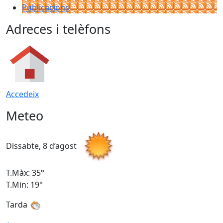
Publicacions
Adreces i telèfons
Accedeix
Meteo
Dissabte, 8 d’agost
D
T.Màx: 35°
T
T.Min: 19°
T
Tarda