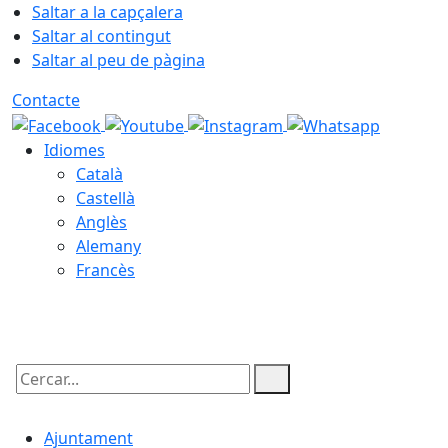
Saltar a la capçalera
Saltar al contingut
Saltar al peu de pàgina
Contacte
Idiomes
Català
Castellà
Anglès
Alemany
Francès
07.08.2026 | 22:58
Cercar:
Ajuntament