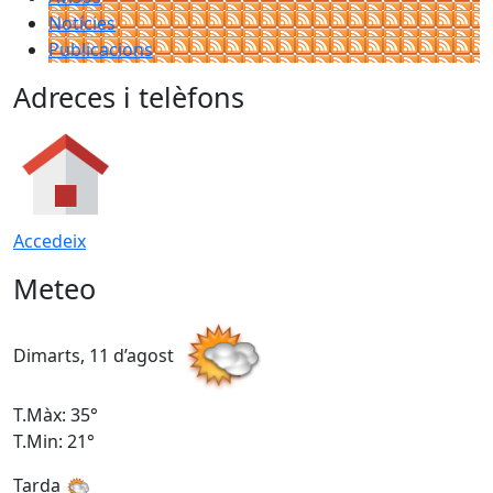
Notícies
Publicacions
Adreces i telèfons
Accedeix
Meteo
Dimarts, 11 d’agost
D
T.Màx: 35°
T
T.Min: 21°
T
Tarda
T