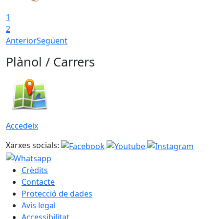
1
2
Anterior
Següent
Plànol / Carrers
Accedeix
Xarxes socials:
Crèdits
Contacte
Protecció de dades
Avís legal
Accessibilitat