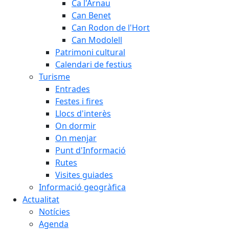
Ca l'Arnau
Can Benet
Can Rodon de l'Hort
Can Modolell
Patrimoni cultural
Calendari de festius
Turisme
Entrades
Festes i fires
Llocs d'interès
On dormir
On menjar
Punt d'Informació
Rutes
Visites guiades
Informació geogràfica
Actualitat
Notícies
Agenda