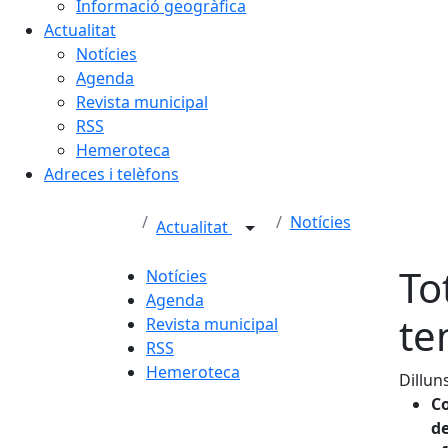
Informació geogràfica
Actualitat
Notícies
Agenda
Revista municipal
RSS
Hemeroteca
Adreces i telèfons
Notícies
Actualitat
To
Notícies
Agenda
te
Revista municipal
RSS
Hemeroteca
Dillun
Co
de