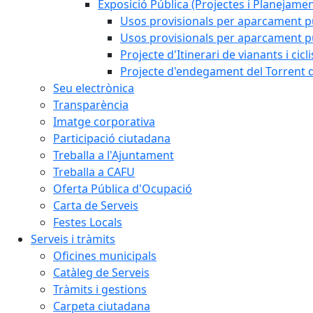
Exposició Pública (Projectes i Planejamen
Usos provisionals per aparcament pú
Usos provisionals per aparcament púb
Projecte d'Itinerari de vianants i cicl
Projecte d'endegament del Torrent d
Seu electrònica
Transparència
Imatge corporativa
Participació ciutadana
Treballa a l'Ajuntament
Treballa a CAFU
Oferta Pública d'Ocupació
Carta de Serveis
Festes Locals
Serveis i tràmits
Oficines municipals
Catàleg de Serveis
Tràmits i gestions
Carpeta ciutadana