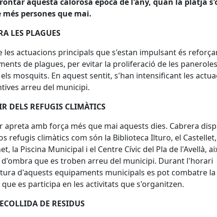
rontar aquesta calorosa època de l'any, quan la platja s
e més persones que mai.
A LES PLAGUES
 les actuacions principals que s'estan impulsant és reforçar
ments de plagues, per evitar la proliferació de les paneroles
i els mosquits. En aquest sentit, s'han intensificant les actu
tives arreu del municipi.
R DELS REFUGIS CLIMÀTICS
or apreta amb força més que mai aquests dies. Cabrera dis
os refugis climàtics com són la Biblioteca Ilturo, el Castellet
t, la Piscina Municipal i el Centre Cívic del Pla de l'Avellà, a
 d'ombra que es troben arreu del municipi. Durant l'horari
tura d'aquests equipaments municipals es pot combatre la 
 que es participa en les activitats que s'organitzen.
ECOLLIDA DE RESIDUS