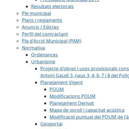
Resultats electorals
Ple municipal
Plans i reglaments
Anuncis / Edictes
Perfil del contractant
Pla d'Acció Municipal (PAM)
Normativa
Ordenances
Urbanisme
Projecte d'obres i usos provisionals consi
Antoni Gaudí 3, naus 3, 4, 6, 7 i 8 del Pol
Planejament Vigent
POUM
Modificacions POUM
Planejament Derivat
Mapa de soroll i capacitat acústica
Modificació puntual del POUM de l'à
Geoportal