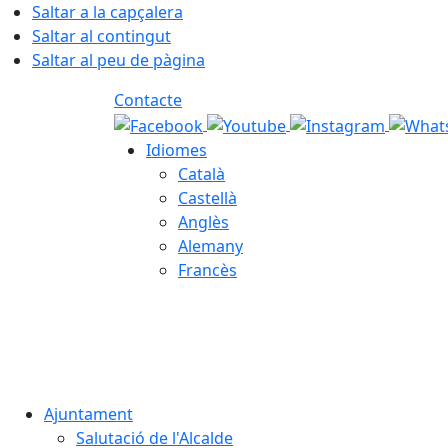
Saltar a la capçalera
Saltar al contingut
Saltar al peu de pàgina
Contacte
Idiomes
Català
Castellà
Anglès
Alemany
Francès
08.08.2026 | 12:34
Ajuntament
Salutació de l'Alcalde