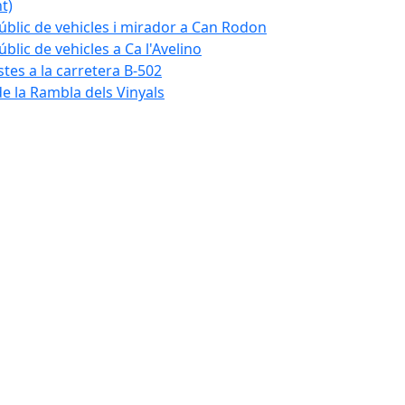
t)
blic de vehicles i mirador a Can Rodon
lic de vehicles a Ca l'Avelino
istes a la carretera B-502
e la Rambla dels Vinyals