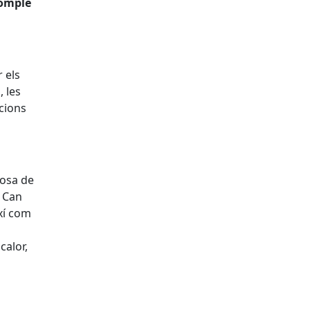
'omple
 els
, les
acions
posa de
, Can
ixí com
calor,