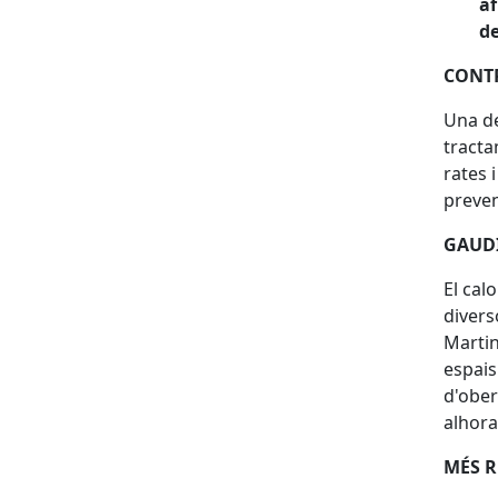
af
d
CONTR
Una de
tracta
rates 
preven
GAUDI
El cal
divers
Martine
espais
d'ober
alhora
MÉS R