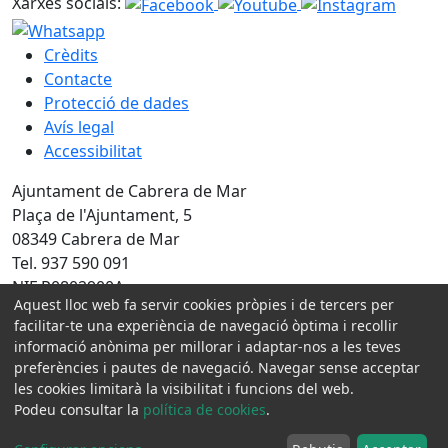
Xarxes socials:
Crèdits
Contacte
Protecció de dades
Avís legal
Accessibilitat
Ajuntament de Cabrera de Mar
Plaça de l'Ajuntament, 5
08349 Cabrera de Mar
Tel. 937 590 091
NIF P0802900A
Aquest lloc web fa servir cookies pròpies i de tercers per
Amb la col·laboració de:
facilitar-te una experiència de navegació òptima i recollir
informació anònima per millorar i adaptar-nos a les teves
preferències i pautes de navegació. Navegar sense acceptar
les cookies limitarà la visibilitat i funcions del web.
Podeu consultar la
política de cookies
.