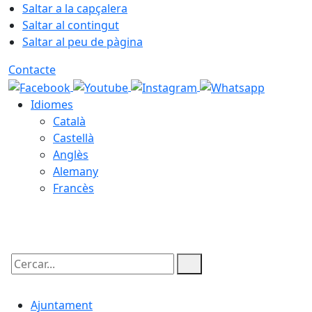
Saltar a la capçalera
Saltar al contingut
Saltar al peu de pàgina
Contacte
Idiomes
Català
Castellà
Anglès
Alemany
Francès
09.08.2026 | 06:45
Cercar:
Ajuntament