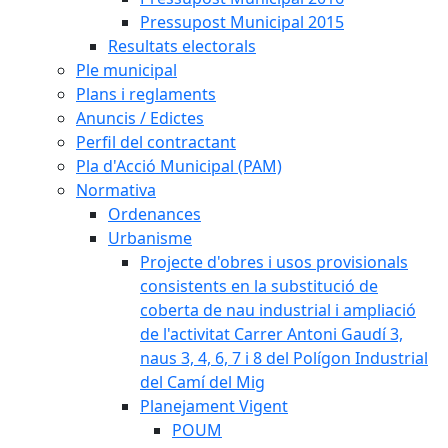
Pressupost Municipal 2015
Resultats electorals
Ple municipal
Plans i reglaments
Anuncis / Edictes
Perfil del contractant
Pla d'Acció Municipal (PAM)
Normativa
Ordenances
Urbanisme
Projecte d'obres i usos provisionals
consistents en la substitució de
coberta de nau industrial i ampliació
de l'activitat Carrer Antoni Gaudí 3,
naus 3, 4, 6, 7 i 8 del Polígon Industrial
del Camí del Mig
Planejament Vigent
POUM