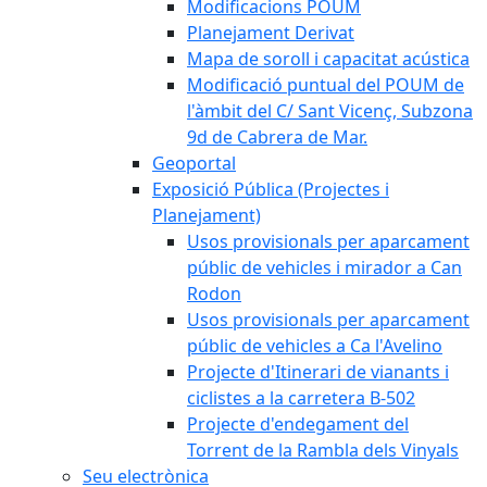
Modificacions POUM
Planejament Derivat
Mapa de soroll i capacitat acústica
Modificació puntual del POUM de
l'àmbit del C/ Sant Vicenç, Subzona
9d de Cabrera de Mar.
Geoportal
Exposició Pública (Projectes i
Planejament)
Usos provisionals per aparcament
públic de vehicles i mirador a Can
Rodon
Usos provisionals per aparcament
públic de vehicles a Ca l'Avelino
Projecte d'Itinerari de vianants i
ciclistes a la carretera B-502
Projecte d'endegament del
Torrent de la Rambla dels Vinyals
Seu electrònica