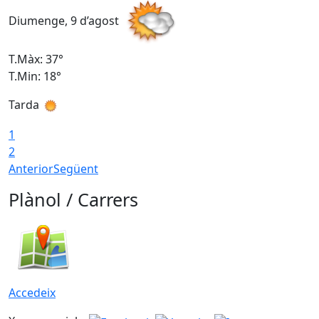
Diumenge, 9 d’agost
D
T.Màx: 37°
T
T.Min: 18°
T
Tarda
T
1
2
Anterior
Següent
Plànol / Carrers
Accedeix