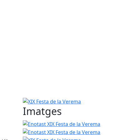
XIX Festa de la Verema
Imatges
Enotast XIX Festa de la Verema
Enotast XIX Fest
XIX Festa de la 