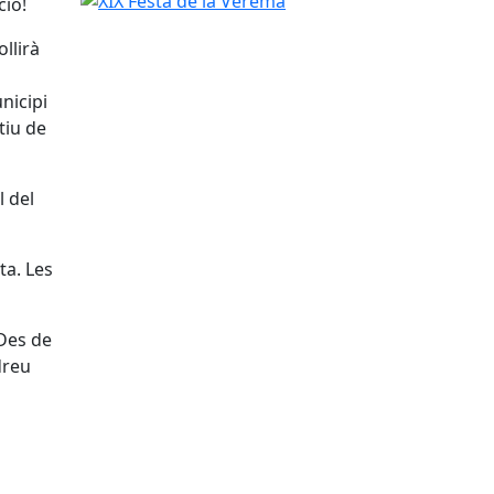
ció!
llirà
nicipi
tiu de
l del
ta. Les
 Des de
dreu