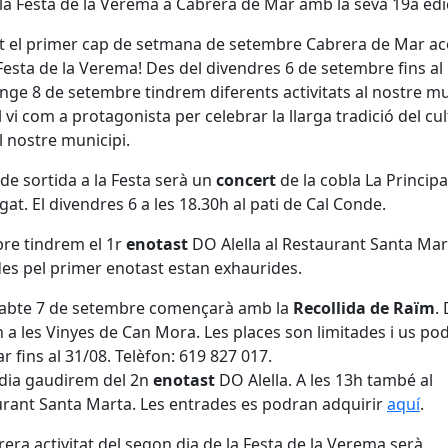
la Festa de la Verema a Cabrera de Mar amb la seva 19a edi
 el primer cap de setmana de setembre Cabrera de Mar aco
 Festa de la Verema! Des del divendres 6 de setembre fins al
ge 8 de setembre tindrem diferents activitats al nostre mu
 vi com a protagonista per celebrar la llarga tradició del cul
l nostre municipi.
t de sortida a la Festa serà un
concert
de la cobla La Principa
gat. El divendres 6 a les 18.30h al pati de Cal Conde.
pre tindrem el 1r
enotast
DO Alella al Restaurant Santa Mar
es pel primer enotast estan exhaurides.
sabte 7 de setembre començarà amb la
Recollida de Raïm
.
h a les Vinyes de Can Mora. Les places son limitades i us po
r fins al 31/08. Telèfon: 619 827 017.
dia gaudirem del 2n
enotast
DO Alella. A les 13h també al
rant Santa Marta. Les entrades es podran adquirir
aquí
.
rera activitat del segon dia de la Festa de la Verema serà