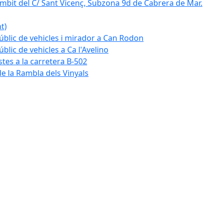
mbit del C/ Sant Vicenç, Subzona 9d de Cabrera de Mar.
t)
blic de vehicles i mirador a Can Rodon
lic de vehicles a Ca l'Avelino
istes a la carretera B-502
e la Rambla dels Vinyals