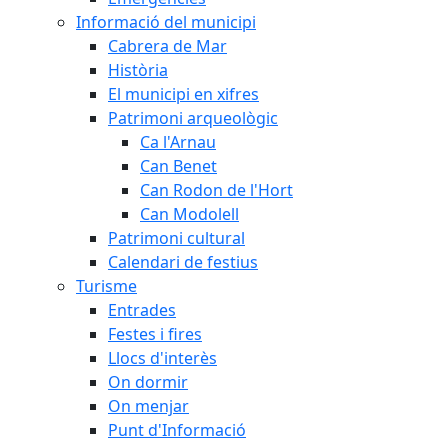
Informació del municipi
Cabrera de Mar
Història
El municipi en xifres
Patrimoni arqueològic
Ca l'Arnau
Can Benet
Can Rodon de l'Hort
Can Modolell
Patrimoni cultural
Calendari de festius
Turisme
Entrades
Festes i fires
Llocs d'interès
On dormir
On menjar
Punt d'Informació