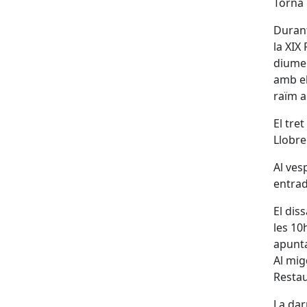
Torna 
Durant
la XIX
diumen
amb el
raïm a
El tre
Llobre
Al ves
entrad
El dis
les 10
apunta
Al mig
Restau
La dar