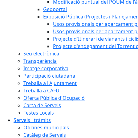
Modificació puntual del POUM de l'à
Geoportal
Exposició Pública (Projectes i Planejamen
Usos provisionals per aparcament pú
Usos provisionals per aparcament púb
Projecte d'Itinerari de vianants i cicl
Projecte d'endegament del Torrent d
Seu electrònica
Transparència
Imatge corporativa
Participació ciutadana
Treballa a l'Ajuntament
Treballa a CAFU
Oferta Pública d'Ocupació
Carta de Serveis
Festes Locals
Serveis i tràmits
Oficines municipals
Catàleg de Serveis