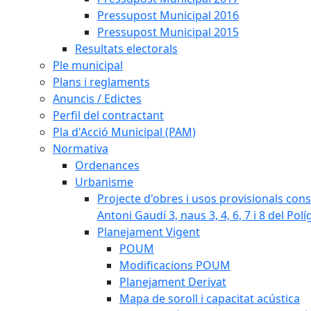
Pressupost Municipal 2016
Pressupost Municipal 2015
Resultats electorals
Ple municipal
Plans i reglaments
Anuncis / Edictes
Perfil del contractant
Pla d'Acció Municipal (PAM)
Normativa
Ordenances
Urbanisme
Projecte d'obres i usos provisionals consi
Antoni Gaudí 3, naus 3, 4, 6, 7 i 8 del Pol
Planejament Vigent
POUM
Modificacions POUM
Planejament Derivat
Mapa de soroll i capacitat acústica