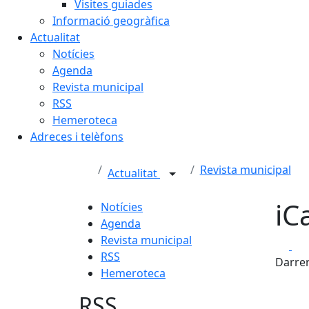
Visites guiades
Informació geogràfica
Actualitat
Notícies
Agenda
Revista municipal
RSS
Hemeroteca
Adreces i telèfons
Revista municipal
Actualitat
iC
Notícies
Agenda
Revista municipal
Fa
RSS
Darrer
Hemeroteca
RSS