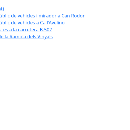
t)
blic de vehicles i mirador a Can Rodon
lic de vehicles a Ca l'Avelino
istes a la carretera B-502
e la Rambla dels Vinyals