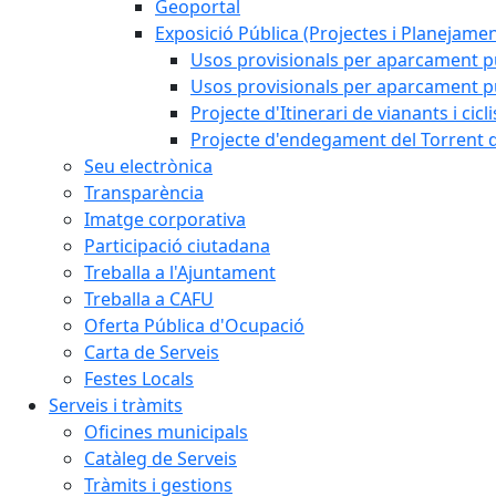
Geoportal
Exposició Pública (Projectes i Planejamen
Usos provisionals per aparcament pú
Usos provisionals per aparcament púb
Projecte d'Itinerari de vianants i cicl
Projecte d'endegament del Torrent d
Seu electrònica
Transparència
Imatge corporativa
Participació ciutadana
Treballa a l'Ajuntament
Treballa a CAFU
Oferta Pública d'Ocupació
Carta de Serveis
Festes Locals
Serveis i tràmits
Oficines municipals
Catàleg de Serveis
Tràmits i gestions