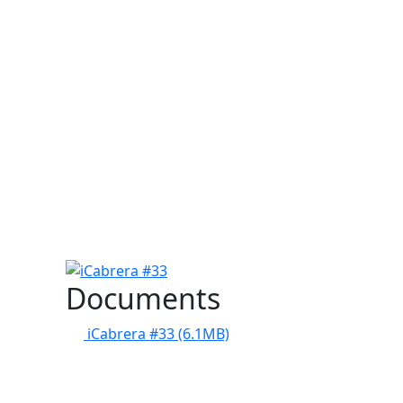
iCabrera #33
Documents
iCabrera #33
(6.1MB)